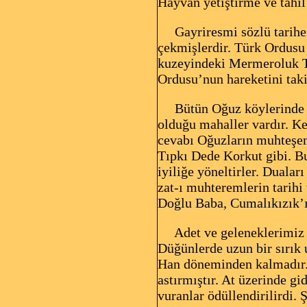
Hayvan yetiştirme ve tahıl
Gayriresmi sözlü tarihe g
çekmişlerdir. Türk Ordusu 
kuzeyindeki Mermeroluk Te
Ordusu’nun hareketini tak
Bütün Oğuz köylerinde old
olduğu mahaller vardır. Ke
cevabı Oğuzların muhteşem 
Tıpkı Dede Korkut gibi. Bu 
iyiliğe yöneltirler. Dualar
zat-ı muhteremlerin tarihi
Doğlu Baba, Cumalıkızık’ın
Adet ve geleneklerimiz za
Düğünlerde uzun bir sırık u
Han döneminden kalmadır. O
astırmıştır. At üzerinde g
vuranlar ödüllendirilirdi. 