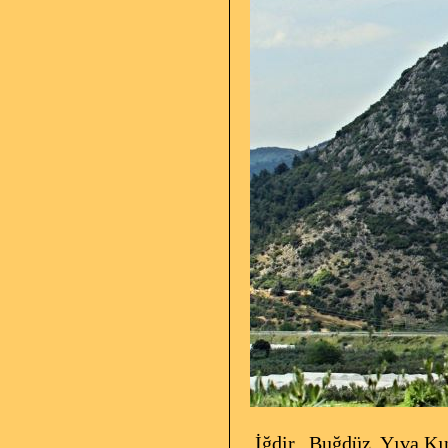
İğdir,
Buğdüz, Yıva Kını