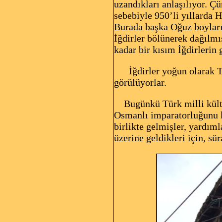
uzandıkları anlaşılıyor. Ç
sebebiyle 950’li yıllarda 
Burada başka Oğuz boyları 
İğdirler bölünerek dağılmış
kadar bir kısım İğdirlerin 
İğdirler yoğun olarak Tar
görülüyorlar.
Bugünkü Türk milli kültü
Osmanlı imparatorluğunu ku
birlikte gelmişler, yardı
üzerine geldikleri için, sü