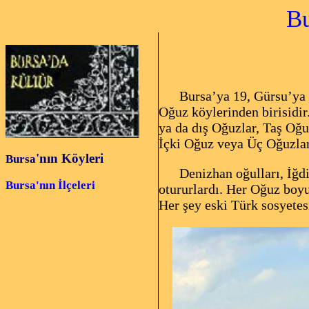
Bursa'da
Bursa’ya 19, Gürsu’ya 6 k
Oğuz köylerinden birisidir
ya da dış Oğuzlar, Taş Oğ
İçki Oğuz veya Üç Oğuzlar 
'nın Köyleri
Bursa
Denizhan oğulları, İğdir,
Bursa'nın İlçeleri
otururlardı. Her Oğuz boyu
Her şey eski Türk sosyetesi