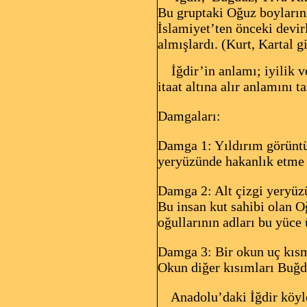
Bu gruptaki Oğuz boyların
İslamiyet’ten önceki devir
almışlardı. (Kurt, Kartal g
İğdir’in anlamı; iyilik ve
itaat altına alır anlamını ta
Damgaları:
Damga 1: Yıldırım görüntü
yeryüzünde hakanlık etme h
Damga 2: Alt çizgi yeryüzü
Bu insan kut sahibi olan 
oğullarının adları bu yüce
Damga 3: Bir okun uç kısm
Okun diğer kısımları Buğd
Anadolu’daki İğdir köyleri