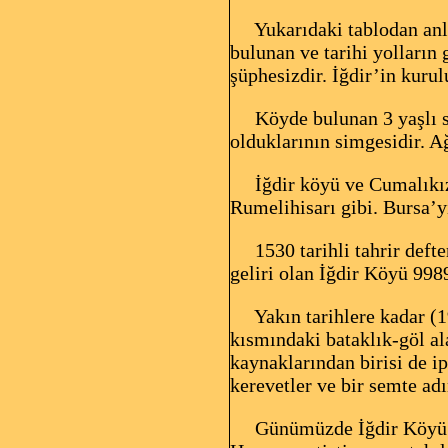
Yukarıdaki tablodan anlaş
bulunan ve tarihi yolların 
şüphesizdir. İğdir’in kurul
Köyde bulunan 3 yaşlı sel
olduklarının simgesidir. Ağ
İğdir köyü ve Cumalıkızık
Rumelihisarı gibi. Bursa’
1530 tarihli tahrir defter
geliri olan İğdir Köyü 998
Yakın tarihlere kadar (197
kısmındaki bataklık-göl al
kaynaklarından birisi de ip
kerevetler ve bir semte ad
Günümüzde İğdir Köyü’nün 