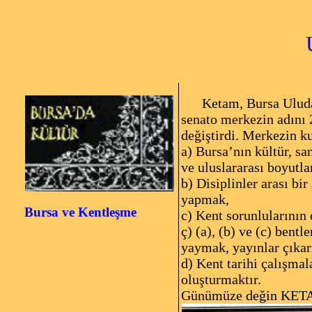
Ketam, Bursa Uludağ Ü
senato merkezin adını
değiştirdi. Merkezin k
a) Bursa’nın kültür, sa
ve uluslararası boyutl
b) Disiplinler arası bi
yapmak,
Bursa
ve Kentleşme
c) Kent sorunlularının
ç) (a), (b) ve (c) bent
yaymak, yayınlar çıkar
d) Kent tarihi çalışma
oluşturmaktır.
Günümüze değin KETAM