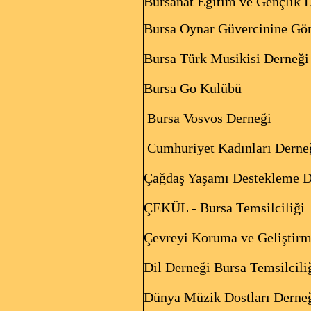
Bursanat Eğitim ve Gençlik 
Bursa Oynar Güvercinine
Bursa Türk Musikisi
Bursa Go Kul
Bursa Vosvos Derneği
BU
Cumhuriyet Ka
Çağdaş Yaşamı Destekle
ÇEKÜL - Bursa T
Çevreyi Koruma ve Gelişti
Dil Derneği Bursa Temsilcili
Dünya Müzik Dostları Derne