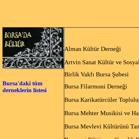
KÜLTÜ
Alman Kültür Der
Artvin Sanat Kültür ve Sosy
B
irlik Vakfı Bursa Şubesi
Bursa'daki tüm
Bursa Filarmoni Derneği
derneklerin listesi
Bursa Karikatürcüler Toplul
Bursa Mehter Musikisi ve Ha
Bursa Mevlevi Kültürünü Ta