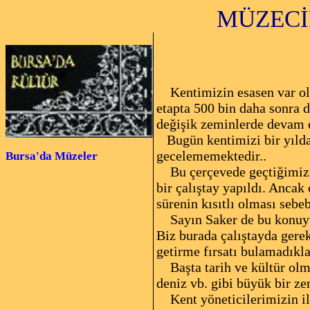
MÜZECİ
Ziy
Kentimizin esasen var olan
etapta 500 bin daha sonra 
değişik zeminlerde devam e
Bugün kentimizi bir yılda 
gecelememektedir..
Bursa'da Müzeler
Bu çerçevede geçtiğimiz y
bir çalıştay yapıldı. Ancak 
sürenin kısıtlı olması sebe
Sayın Saker de bu konuyu 
Biz burada çalıştayda gere
getirme fırsatı bulamadıkl
Başta tarih ve kültür olmak
deniz vb. gibi büyük bir zen
Kent yöneticilerimizin il