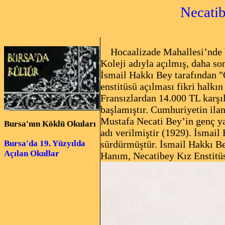
Necatib
(N
Hocaalizade Mahallesi’nde bu
Koleji adıyla açılmış, daha s
İsmail Hakkı Bey tarafından "
enstitüsü açılması fikri halkın
Fransızlardan 14.000 TL karşı
başlamıştır. Cumhuriyetin ila
Mustafa Necati Bey’in genç ya
Bursa'nın Köklü Okuları
adı verilmiştir (1929). İsmai
sürdürmüştür. İsmail Hakkı B
Bursa'da 19. Yüzyılda
Açılan Okullar
Hanım, Necatibey Kız Enstitü