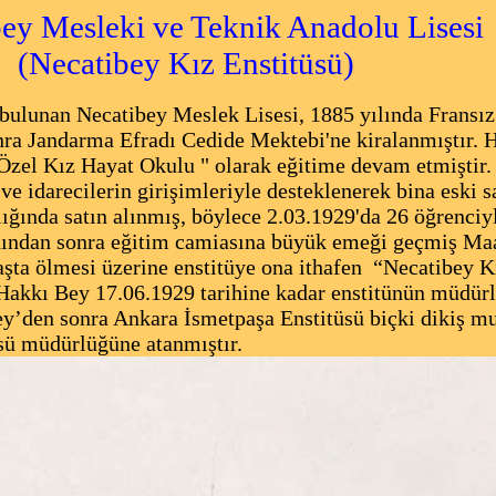
ey Mesleki ve Teknik Anadolu Lisesi
ecatibey Kız Enstitüsü)
lunan Necatibey Meslek Lisesi, 1885 yılında Fransı
onra Jandarma Efradı Cedide Mektebi'ne kiralanmıştır. 
Özel Kız Hayat Okulu " olarak eğitime devam etmiştir. 
 ve idarecilerin girişimleriyle desteklenerek bina eski s
lığında satın alınmış, böylece 2.03.1929'da 26 öğrenciy
nından sonra eğitim camiasına büyük emeği geçmiş Maa
şta ölmesi üzerine enstitüye ona ithafen “Necatibey K
l Hakkı Bey 17.06.1929 tarihine kadar enstitünün müdür
ey’den sonra Ankara İsmetpaşa Enstitüsü biçki dikiş m
sü müdürlüğüne atanmıştır.