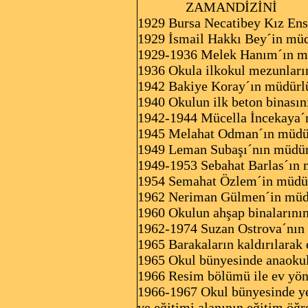
ZAMANDİZİNİ
1929 Bursa Necatibey Kız Ens
1929 İsmail Hakkı Bey´in mü
1929-1936 Melek Hanım´ın m
1936 Okula ilkokul mezunların
1942 Bakiye Koray´ın müdürl
1940 Okulun ilk beton binasın
1942-1944 Mücella İncekaya´
1945 Melahat Odman´ın müdü
1949 Leman Subaşı´nın müdü
1949-1953 Sebahat Barlas´ın
1954 Semahat Özlem´in müdü
1962 Neriman Gülmen´in müd
1960 Okulun ahşap binalarının
1962-1974 Suzan Ostrova´nın
1965 Barakaların kaldırılarak
1965 Okul bünyesinde anaoku
1966 Resim bölümü ile ev yö
1966-1967 Okul bünyesinde yen
ve eğitimi alanı­nın eğitim öğ