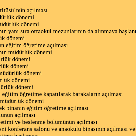
titüsü´nün açılması
dürlük dönemi
üdürlük dönemi
ın yanı sıra ortaokul mezunlarının da alınmaya başla
ük dönemi
ın eğitim öğretime açılması
nın müdürlük dönemi
rlük dönemi
rlük dönemi
 müdürlük dönemi
rlük dönemi
ürlük dönemi
 eğitim öğretime kapatılarak barakaların açılması
 müdürlük dönemi
 ek binanın eğitim öğretime açılması
lunun açılması
netimi ve beslenme bölümünün açılması
i konferans salonu ve anaokulu binasının açılması ve
retime başlaması