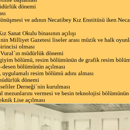
üdürlük dönemi
ası
dönüşmesi ve adının Necatibey Kız Enstitüsü iken Neca
ız Sanat Okulu binasının açılışı
in Milliyet Gazetesi liseler arası müzik ve halk oyunl
irincisi olması
Vural´ın müdürlük dönemi
iyim bölümü, resim bölümünün de grafik resim bölüm
ı-desen bölümünün açılması
 uygulamalı resim bölümü adını alması
müdürlük dönemi
seliler Derneği´nin kurulması
l mezunlarını vermesi ve besin teknolojisi bölümünün
knik Lise açılması