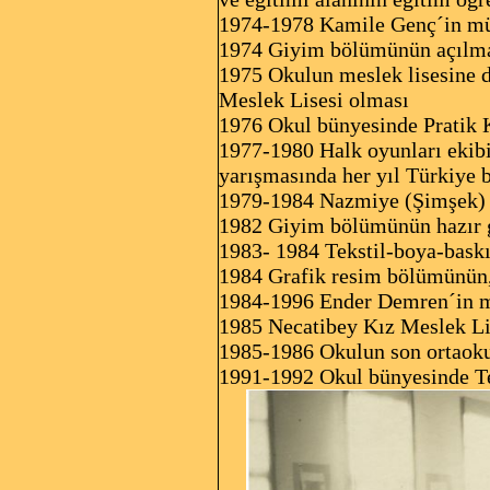
1974-1978 Kamile Genç´in m
1974 Giyim bölümünün açılm
1975 Okulun meslek lisesine 
Meslek Lisesi olması
1976 Okul bünyesinde Pratik K
1977-1980 Halk oyunları ekibin
yarışmasında her yıl Türkiye b
1979-1984 Nazmiye (Şimşek) 
1982 Giyim bölümünün hazır g
1983- 1984 Tekstil-boya-bask
1984 Grafik resim bölümünün,
1984-1996 Ender Demren´in 
1985 Necatibey Kız Meslek Li
1985-1986 Okulun son ortaoku
1991-1992 Okul bünyesinde Te