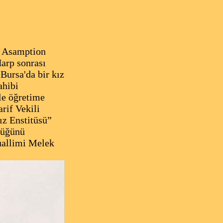
z Asamption
Harp sonrası
Bursa'da bir kız
ahibi
le öğretime
rif Vekili
ız Enstitüsü”
lüğünü
uallimi Melek