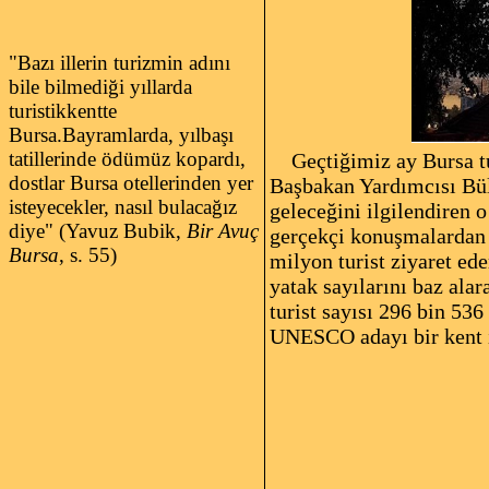
"Bazı illerin turizmin adını
bile bilmediği yıllarda
turistikkentte
Bursa.Bayramlarda, yılbaşı
tatillerinde ödümüz kopardı,
Geçtiğimiz ay Bursa tur
dostlar Bursa otellerinden yer
Başbakan Yardımcısı Bül
isteyecekler, nasıl bulacağız
geleceğini ilgilendiren 
diye" (Yavuz Bubik,
Bir Avuç
gerçekçi konuşmalardan b
Bursa
, s. 55)
milyon turist ziyaret ede
yatak sayılarını baz al
turist sayısı 296 bin 5
UNESCO adayı bir kent i