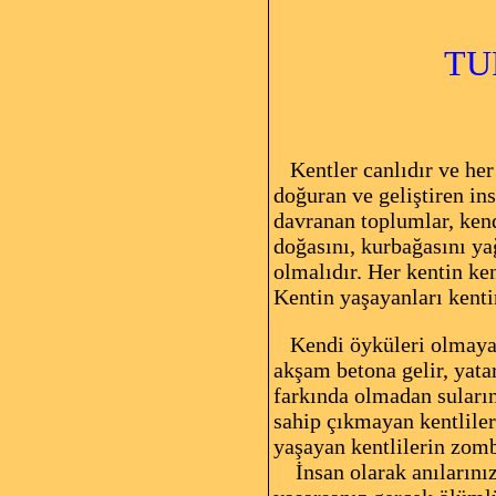
Kaynak: Bu
TURİZM
Dr. C
Kentler canlıdır ve her c
doğuran ve geliştiren in
davranan toplumlar, kend
doğasını, kurbağasını y
olmalıdır. Her kentin ken
Kentin yaşayanları kentin
Kendi öyküleri olmayan k
akşam betona gelir, yata
farkında olmadan suların
sahip çıkmayan kentliler 
yaşayan kentlilerin zomb
İnsan olarak anılarını