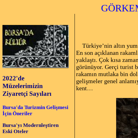
GÖRKEM
Yük
Türkiye’nin altın yumurt
En son açıklanan rakaml
yaklaştı. Çok kısa zaman
görünüyor. Gerçi turist
rakamın mutlaka bin dola
2022'de
gelişmeler genel anlamıy
Müzelerimizin
kent…
Ziyaretçi Sayıları
Bursa'da Turizmin Gelişmesi
İçin Öneriler
Bursa'yı Modernleştiren
Eski Oteler