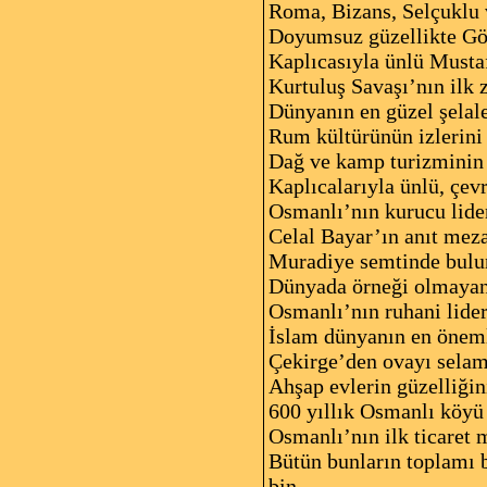
Roma, Bizans, Selçuklu 
Doyumsuz güzellikte G
Kaplıcasıyla ünlü Mus
Kurtuluş Savaşı’nın ilk
Dünyanın en güzel şelal
Rum kültürünün izlerini
Dağ ve kamp turizmini
Kaplıcalarıyla ünlü, çev
Osmanlı’nın kurucu lid
Celal Bayar’ın anıt me
Muradiye semtinde bul
Dünyada örneği olmaya
Osmanlı’nın ruhani lide
İslam dünyanın en öneml
Çekirge’den ovayı sel
Ahşap evlerin güzelliği
600 yıllık Osmanlı köy
Osmanlı’nın ilk ticaret
Bütün bunların toplamı b
bin