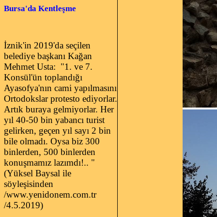
Bursa'
da Kentleşme
İznik'in 2019'da seçilen
belediye başkanı Kağan
Mehmet Usta: "1. ve 7.
Konsül'ün toplandığı
Ayasofya'nın cami yapılmasını
Ortodokslar protesto ediyorlar.
Artık buraya gelmiyorlar. Her
yıl 40-50 bin yabancı turist
gelirken, geçen yıl sayı 2 bin
bile olmadı. Oysa biz 300
binlerden, 500 binlerden
konuşmamız lazımdı!.. "
(Yüksel Baysal ile
söyleşisinden
/www.yenidonem.com.tr
/4.5.2019)