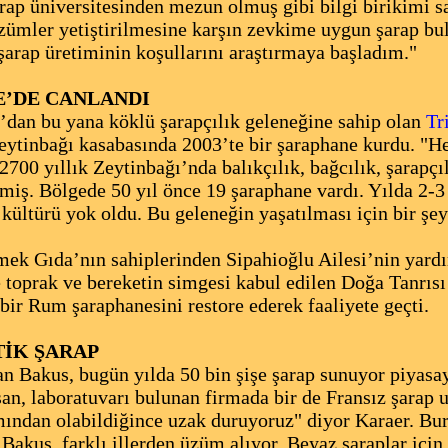
rap üniversitesinden mezun olmuş gibi bilgi birikimi 
üzümler yetiştirilmesine karşın zevkime uygun şarap b
arap üretiminin koşullarını araştırmaya başladım."
E’DE CANLANDI
dan bu yana köklü şarapçılık geleneğine sahip olan
Tr
eytinbağı kasabasında 2003’te bir şaraphane kurdu. "H
2700 yıllık Zeytinbağı’nda balıkçılık, bağcılık, şarapçıl
iş. Bölgede 50 yıl önce 19 şaraphane vardı. Yılda 2-3 
 kültürü yok oldu. Bu geleneğin yaşatılması için bir ş
k Gıda’nın sahiplerinden Sipahioğlu Ailesi’nin yardım
 toprak ve bereketin simgesi kabul edilen Doğa Tanrıs
bir Rum şaraphanesini restore ederek faaliyete geçti.
TİK ŞARAP
 Bakus, bugün yılda 50 bin şişe şarap sunuyor piyasay
ışan, laboratuvarı bulunan firmada bir de Fransız şarap
ından olabildiğince uzak duruyoruz" diyor Karaer. Bur
 Bakus, farklı illerden üzüm alıyor. Beyaz şaraplar için