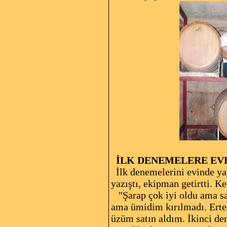
İLK DENEMELERE EV
İlk denemelerini evinde yap
yazıştı, ekipman getirtti. K
"Şarap çok iyi oldu ama sa
ama ümidim kırılmadı. Erte
üzüm satın aldım. İkinci de