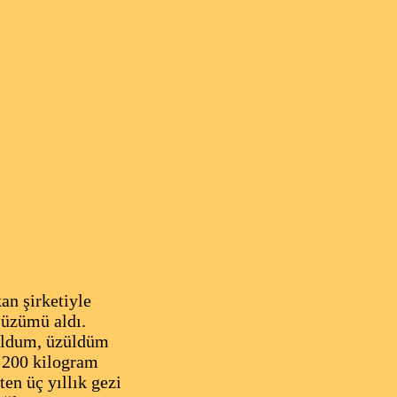
an şirketiyle
 üzümü aldı.
uldum, üzüldüm
 200 kilogram
en üç yıllık gezi