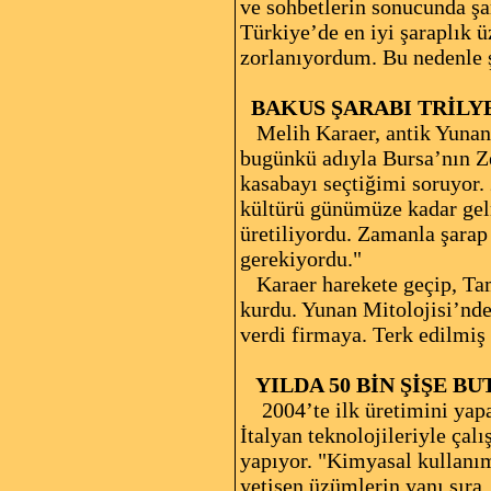
ve sohbetlerin sonucunda şa
Türkiye’de en iyi şaraplık 
zorlanıyordum. Bu nedenle ş
BAKUS ŞARABI TRİLY
Melih Karaer, antik Yunan’
bugünkü adıyla Bursa’nın Z
kasabayı seçtiğimi soruyor. 
kültürü günümüze kadar gelm
üretiliyordu. Zamanla şarap
gerekiyordu."
Karaer harekete geçip, Tame
kurdu. Yunan Mitolojisi’nde
verdi firmaya. Terk edilmiş 
YILDA 50 BİN ŞİŞE BU
2004’te ilk üretimini yapan
İtalyan teknolojileriyle çal
yapıyor. "Kimyasal kullanım
yetişen üzümlerin yanı sıra,