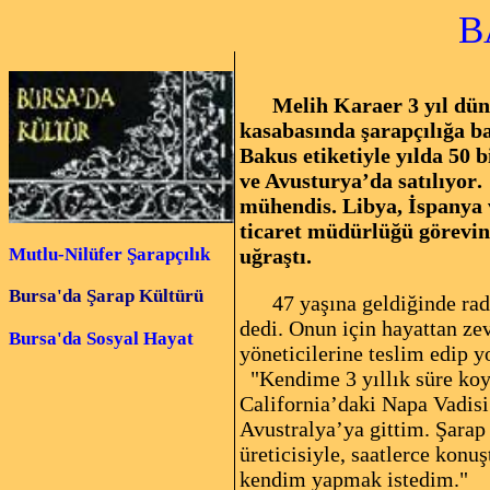
B
Melih Karaer 3 yıl dünya
kasabasında şarapçılığa ba
Bakus etiketiyle yılda 50 
ve Avusturya’da satılıyor
.
mühendis. Libya, İspanya 
ticaret müdürlüğü görevini
Mutlu-Nilüfer Şarapçılık
uğraştı.
Bursa'da Şarap Kültürü
47 yaşına geldiğinde radika
dedi. Onun için hayattan ze
Bursa'da
Sosyal Hayat
yöneticilerine teslim edip y
"Kendime 3 yıllık süre koyd
California’daki Napa Vadisi
Avustralya’ya gittim. Şarap
üreticisiyle, saatlerce ko
kendim yapmak istedim."