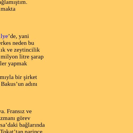
sağlamıştım.
ulmakta
ilye
’de, yani
erkes neden bu
ık ve zeytincilik
milyon litre şarap
eyler yapmak
ıyla bir şirket
ı Bakus’un adını
a. Fransız ve
 uzmanı görev
sa’daki bağlarında
 Tokat’tan narince,