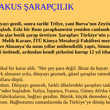
AKUS ŞARAPÇILIK
yı gezdi, sonra tarihi Trilye, yani Bursa’nın Zeyti
şladı. Eski bir Rum şaraphanesini yeniden canlandır
bin şişe butik şarap üretiyor. Şarapları Türkiye’nin 
Melih Karaer, İTÜ Kimya Metalurji Fakültesi mez
ve Almanya’da uzun yıllar mühendislik yaptı, Sönm
 üstlendi, ardından kendi şirketini kurup 12 yıl itha
l bir karar aldı. "Her şey para değil. Biraz da hayat
vk almanın yolu, dünyayı gezmek, güzel şaraplar tatma
ollara düştü.
um. Dünyayı gezecek, farklı ülkelerdeki şarapları tad
’nden başladım. İtalya, İspanya, Fransa, Güney Afrika 
 fabrikalarını, bağları gezdim. Büyük, küçük demeden 
nuştum. Bağbozumu zamanlarında da Türkiye’ye dönüp k