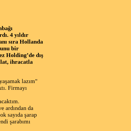
nbağı
dı. 4 yıldır
yanı sıra Hollanda
unu bir
ez Holding’de dış
lat, ihracatla
ı yaşamak lazım"
ktı. Firmayı
acaktım.
ve ardından da
çok sayıda şarap
endi şarabımı