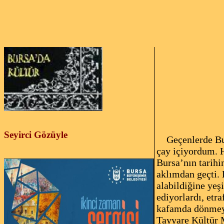
H
Sana
Seyirci Gözüyle
Geçenlerde Burs
çay içiyordum. 
Bursa’nın tarihi
aklımdan geçti.
alabildiğine yeşi
ediyorlardı, etr
kafamda dönmeye
Tayyare Kültür M