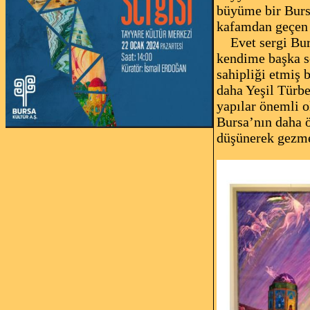
büyüme bir Bursa
kafamdan geçen s
Evet sergi Burs
kendime başka so
sahipliği etmiş 
daha Yeşil Türbe
yapılar önemli o
Bursa’nın daha ö
düşünerek gezm