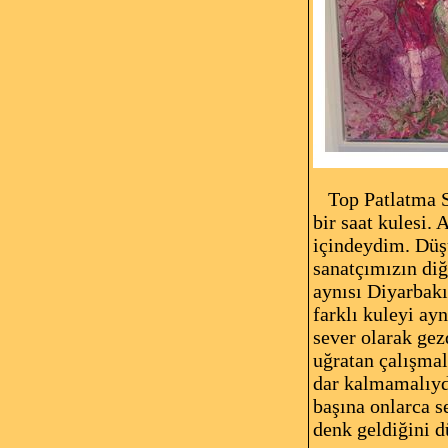
Top Patlatma Saa
bir saat kulesi.
içindeydim. Düşü
sanatçımızın di
aynısı Diyarbakı
farklı kuleyi ay
sever olarak gez
uğratan çalışmal
dar kalmamalıydı
başına onlarca s
denk geldiğini 