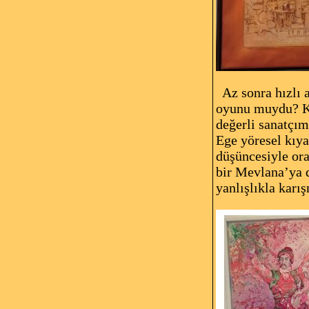
Az sonra hızlı a
oyunu muydu? Ke
değerli sanatçı
Ege yöresel kıya
düşüncesiyle ora
bir Mevlana’ya 
yanlışlıkla karış