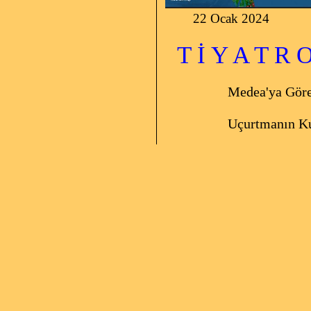
22 Ocak 2024
T İ Y A T R
Medea'ya Gör
Uçurtmanın K