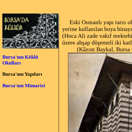
Eski Osmanlı yapı tarzı olan
yerine kullanılan boya binay
(Hoca Ali zade vakıf mektebi
üzere ahşap döşemeli iki katl
(Kâzım Baykal, Bursa ve A
Bursa'nın Köklü
Okulları
Bursa'nın Yapıları
Bursa'nın Mimarisi