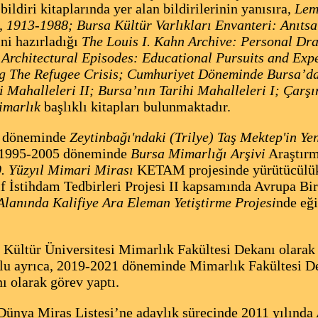
ildiri kitaplarında yer alan bildirilerinin yanısıra,
Lem
 1913-1988; Bursa Kültür Varlıkları Envanteri: Anıts
ini hazırladığı
The Louis I. Kahn Archive: Personal Dr
i
Architectural Episodes: Educational Pursuits and Expe
g The Refugee Crisis; Cumhuriyet Döneminde Bursa’da
i Mahalleleri II; Bursa’nın Tarihi Mahalleleri I; Çar
imarlık
başlıklı kitapları bulunmaktadır.
 döneminde
Zeytinbağı'ndaki (Trilye) Taş Mektep'in Y
, 1995-2005 döneminde
Bursa Mimarlığı Arşivi
Araştırm
. Yüzyıl Mimari Mirası
KETAM projesinde yürütücülük 
stihdam Tedbirleri Projesi II kapsamında Avrupa Birli
lanında Kalifiye Ara Eleman Yetiştirme Projesi
nde eğ
Kültür Üniversitesi Mimarlık Fakültesi Dekanı olarak 
ğlu ayrıca, 2019-2021 döneminde Mimarlık Fakültesi
 olarak görev yaptı.
a Miras Listesi’ne adaylık sürecinde 2011 yılında A