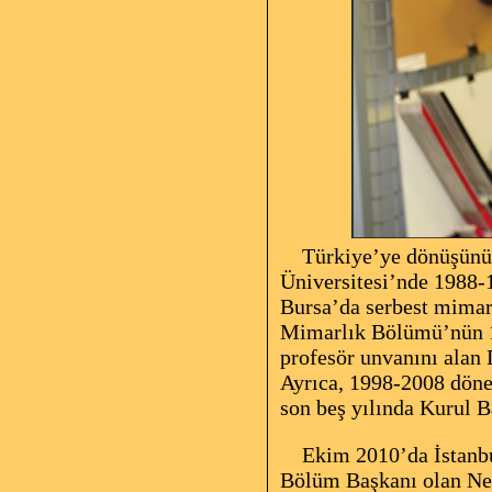
Türkiye’ye dönüşünün a
Üniversitesi’nde 1988-
Bursa’da serbest mimar
Mimarlık Bölümü’nün 19
profesör unvanını alan
Ayrıca, 1998-2008 döne
son beş yılında Kurul B
Ekim 2010’da İstanbul
Bölüm Başkanı olan Nes