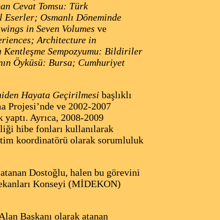
an Cevat Tomsu: Türk
al Eserler; Osmanlı Döneminde
awings in Seven Volumes
ve
riences; Architecture in
 Kentleşme Sempozyumu: Bildiriler
şının Öyküsü: Bursa; Cumhuriyet
eniden Hayata Geçirilmesi
başlıklı
a Projesi’nde ve 2002-2007
yaptı. Ayrıca, 2008-2009
ği hibe fonları kullanılarak
itim koordinatörü olarak sorumluluk
atanan Dostoğlu, halen bu görevini
 Dekanları Konseyi (MİDEKON)
lan Başkanı olarak atanan