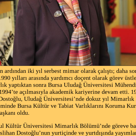
rdından iki yıl serbest mimar olarak çalıştı; daha so
1990 yılları arasında yardımcı doçent olarak görev üs
lık yaptıktan sonra Bursa Uludağ Üniversitesi Mühendi
94’te açılmasıyla akademik kariyerine devam etti. 199
 Dostoğlu, Uludağ Üniversitesi’nde dokuz yıl Mimarlık
minde Bursa Kültür ve Tabiat Varlıklarını Koruma Kuru
aşkanı oldu.
 Kültür Üniversitesi Mimarlık Bölümü’nde göreve baş
lihan Dostoğlu’nun yurtiçinde ve yurtdışında yayımla