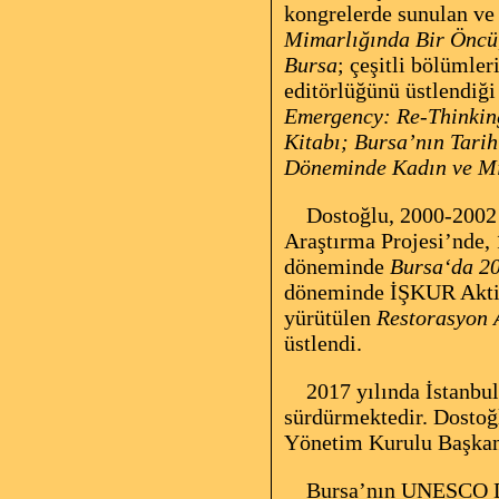
kongrelerde sunulan ve b
Mimarlığında Bir Öncü,
Bursa
; çeşitli bölümler
editörlüğünü üstlendiğ
Emergency: Re-Thinkin
Kitabı; Bursa’nın Tarih
Döneminde Kadın ve M
Dostoğlu, 2000-2002
Araştırma Projesi’nde
döneminde
Bursa‘da 20
döneminde İŞKUR Aktif İ
yürütülen
Restorasyon A
üstlendi.
2017 yılında İstanbul 
sürdürmektedir. Dosto
Yönetim Kurulu Başkanı
Bursa’nın UNESCO Düny