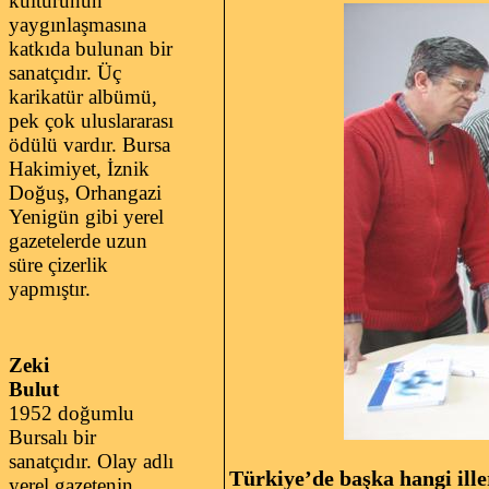
kültürünün
yaygınlaşmasına
katkıda bulunan bir
sanatçıdır. Üç
karikatür albümü,
pek çok uluslararası
ödülü vardır. Bursa
Hakimiyet, İznik
Doğuş, Orhangazi
Yenigün gibi yerel
gazetelerde uzun
süre çizerlik
yapmıştır.
Zeki
Bulut
1952 doğumlu
Bursalı bir
sanatçıdır. Olay adlı
Türkiye’de başka hangi ille
yerel gazetenin