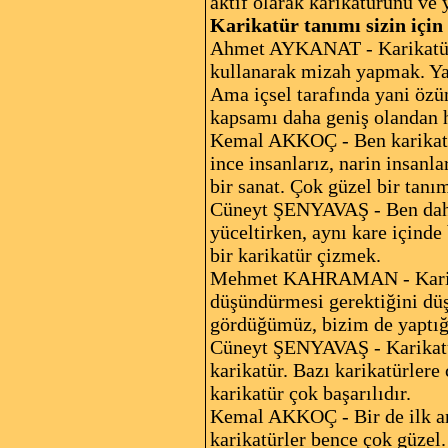
aktif olarak karikatürünü ve 
Karikatür tanımı sizin için
Ahmet AYKANAT - Karikatürün 
kullanarak mizah yapmak. Yani
Ama içsel tarafında yani özün
kapsamı daha geniş olandan 
Kemal AKKOÇ - Ben karikatür
ince insanlarız, narin insanla
bir sanat. Çok güzel bir tan
Cüneyt ŞENYAVAŞ - Ben daha ç
yüceltirken, aynı kare içinde 
bir karikatür çizmek.
Mehmet KAHRAMAN - Karikatü
düşündürmesi gerektiğini düş
gördüğümüz, bizim de yaptığ
Cüneyt ŞENYAVAŞ - Karikatürü
karikatür. Bazı karikatürler
karikatür çok başarılıdır.
Kemal AKKOÇ - Bir de ilk and
karikatürler bence çok güzel.