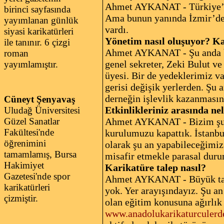
Ahmet AYKANAT - Türkiye’de 
birinci sayfasında
Ama bunun yanında İzmir’de b
yayımlanan günlük
vardı.
siyasi karikatürleri
Yönetim nasıl oluşuyor? K
ile tanınır. 6 çizgi
Ahmet AYKANAT - Şu anda b
roman
genel sekreter, Zeki Bulut 
yayımlamıştır.
üyesi. Bir de yedeklerimiz va
gerisi değişik yerlerden. Şu
derneğin işlevlik kazanmasın
Cüneyt Şenyavaş
Etkinlikleriniz arasında ne
Uludağ Üniversitesi
Ahmet AYKANAT - Bizim şu an
Güzel Sanatlar
Fakültesi'nde
kurulumuzu kapattık. İstanbu
öğrenimini
olarak şu an yapabileceğimiz
tamamlamış, Bursa
misafir etmekle parasal duru
Hakimiyet
Karikatüre talep nasıl?
Gazetesi'nde spor
Ahmet AYKANAT - Büyük talep
karikatürleri
yok. Yer arayışındayız. Şu a
çizmiştir.
olan eğitim konusuna ağırlık 
www.anadolukarikaturculerd