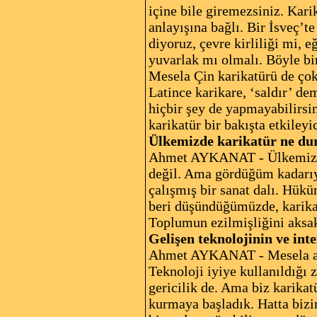
içine bile giremezsiniz. Kari
anlayışına bağlı. Bir İsveç’t
diyoruz, çevre kirliliği mi, 
yuvarlak mı olmalı. Böyle bir
Mesela Çin karikatürü de çok 
Latince karikare, ‘saldır’ de
hiçbir şey de yapmayabilirsin
karikatür bir bakışta etkileyic
Ülkemizde karikatür ne d
Ahmet AYKANAT - Ülkemizde y
değil. Ama gördüğüm kadarıyl
çalışmış bir sanat dalı. Hükü
beri düşündüğümüzde, karika
Toplumun ezilmişliğini aksak
Gelişen teknolojinin ve inte
Ahmet AYKANAT - Mesela atom
Teknoloji iyiye kullanıldığı 
gericilik de. Ama biz karikatü
kurmaya başladık. Hatta bizim