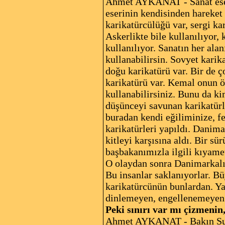
Ahmet AYKANAT - Sanat eserin
eserinin kendisinden hareket 
karikatürcülüğü var, sergi ka
Askerlikte bile kullanılıyor, 
kullanılıyor. Sanatın her ala
kullanabilirsin. Sovyet kari
doğu karikatürü var. Bir de ç
karikatürü var. Kemal onun ön
kullanabilirsiniz. Bunu da k
düşünceyi savunan karikatürle
buradan kendi eğiliminize, f
karikatürleri yapıldı. Danim
kitleyi karşısına aldı. Bir sür
başbakanımızla ilgili kıyame
O olaydan sonra Danimarkalı 
Bu insanlar saklanıyorlar. Bü
karikatürcünün bunlardan. Yan
dinlemeyen, engellenemeyen b
Peki sınırı var mı çizmenin
Ahmet AYKANAT - Bakın Suudi