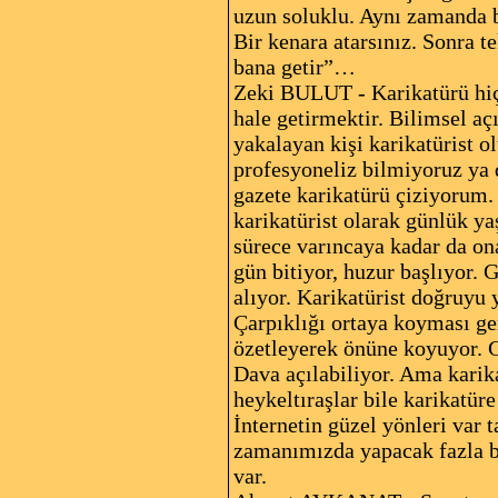
uzun soluklu. Aynı zamanda b
Bir kenara atarsınız. Sonra t
bana getir”…
Zeki BULUT - Karikatürü hiç
hale getirmektir. Bilimsel aç
yakalayan kişi karikatürist o
profesyoneliz bilmiyoruz ya 
gazete karikatürü çiziyorum.
karikatürist olarak günlük y
sürece varıncaya kadar da o
gün bitiyor, huzur başlıyor. 
alıyor. Karikatürist doğruyu
Çarpıklığı ortaya koyması ger
özetleyerek önüne koyuyor. Ga
Dava açılabiliyor. Ama karika
heykeltıraşlar bile karikatür
İnternetin güzel yönleri var 
zamanımızda yapacak fazla bir
var.