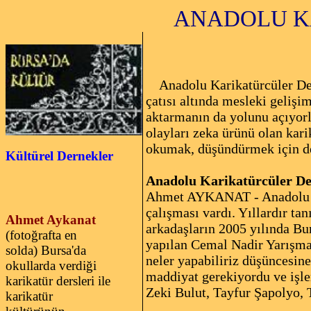
ANADOLU K
Söyleşen:
Anadolu Karikatürcüler Derne
çatısı altında mesleki gelişi
aktarmanın da yolunu açıyorl
olayları zeka ürünü olan kar
okumak, düşündürmek için 
Kültürel Dernekler
Anadolu Karikatürcüler De
Ahmet AYKANAT - Anadolu Kar
çalışması vardı. Yıllardır 
Ahmet Aykanat
arkadaşların 2005 yılında Bur
(fotoğrafta en
yapılan Cemal Nadir Yarışma
solda) Bursa'da
neler yapabiliriz düşüncesin
okullarda verdiği
maddiyat gerekiyordu ve işl
karikatür dersleri ile
Zeki Bulut, Tayfur Şapolyo,
karikatür