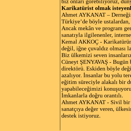
biz onları görebiliyoruz, dün
Karikatürist olmak isteyen
Ahmet AYKANAT – Derneğimiz
Türkiye’de böyle ustalardan, 
Ancak mekân ve program gere
sanatıyla ilgilenenler, intern
Kemal AKKOÇ - Karikatürün m
değil, iğne çuvaldız olması l
Biz ülkemizi seven insanları
Cüneyt ŞENYAVAŞ - Bugün bak
direktörü. Eskiden böyle deği
azalıyor. İnsanlar bu yolu t
eğitim süreciyle alakalı bir 
yapabileceğimizi konuşuyoru
İmkanlarla doğru orantılı.
Ahmet AYKANAT - Sivil bir to
sanatçıya değer veren, ülkesin
destek istiyoruz.
Kaynak: Bursa