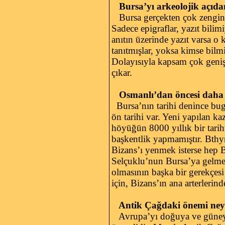
Bursa’yı arkeolojik açıdan
Bursa gerçekten çok zengin b
Sadece epigraflar, yazıt bili
anıtın üzerinde yazıt varsa o 
tanıtmışlar, yoksa kimse bilm
Dolayısıyla kapsam çok geniş.
çıkar.
Osmanlı’dan öncesi daha 
Bursa’nın tarihi denince bu
ön tarihi var. Yeni yapılan ka
höyüğün 8000 yıllık bir tarih
başkentlik yapmamıştır. Bthyn
Bizans’ı yenmek isterse hep B
Selçuklu’nun Bursa’ya gelmes
olmasının başka bir gerekçes
için, Bizans’ın ana arterlerind
Antik Çağdaki önemi neyd
Avrupa’yı doğuya ve güneye 