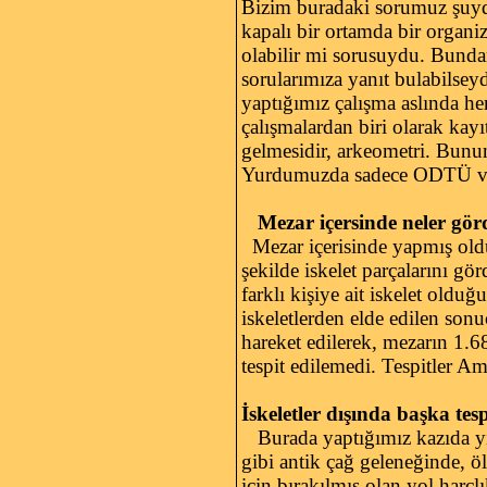
Bizim buradaki sorumuz şuydu
kapalı bir ortamda bir organi
olabilir mi sorusuydu. Bundan
sorularımıza yanıt bulabilsey
yaptığımız çalışma aslında he
çalışmalardan biri olarak kayı
gelmesidir, arkeometri. Bunun
Yurdumuzda sadece ODTÜ ve Ç
Mezar içersinde neler gö
Mezar içerisinde yapmış old
şekilde iskelet parçalarını gö
farklı kişiye ait iskelet oldu
iskeletlerden elde edilen son
hareket edilerek, mezarın 1.6
tespit edilemedi. Tespitler Am
İskeletler dışında başka tesp
Burada yaptığımız kazıda yine
gibi antik çağ geleneğinde, öl
için bırakılmış olan yol harçl