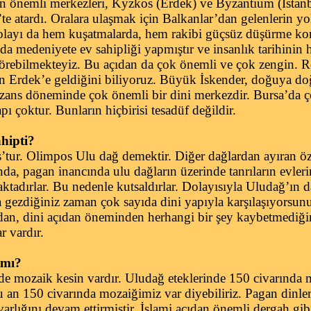
n önemli merkezleri, Kyzkos (Erdek) ve Byzantium (İstanb
te atardı. Oralara ulaşmak için Balkanlar’dan gelenlerin y
olayı da hem kuşatmalarda, hem rakibi güçsüz düşürme ko
a medeniyete ev sahipliği yapmıştır ve insanlık tarihinin h
görebilmekteyiz. Bu açıdan da çok önemli ve çok zengin. 
n Erdek’e geldiğini biliyoruz. Büyük İskender, doğuya do
izans döneminde çok önemli bir dini merkezdir. Bursa’da ço
ı çoktur. Bunların hiçbirisi tesadüf değildir.
hipti?
tur. Olimpos Ulu dağ demektir. Diğer dağlardan ayıran öze
da, pagan inancında ulu dağların üzerinde tanrıların evler
aktadırlar. Bu nedenle kutsaldırlar. Dolayısıyla Uludağ’ın d
a gezdiğiniz zaman çok sayıda dini yapıyla karşılaşıyorsun
ndan, dini açıdan öneminden herhangi bir şey kaybetmediği
r vardır.
 mı?
e mozaik kesin vardır. Uludağ eteklerinde 150 civarında 
şu an 150 civarında mozaiğimiz var diyebiliriz. Pagan dinle
varlığını devam ettirmiştir. İslami açıdan önemli dergah gibi