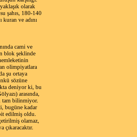
 yaklaşık olarak
usu şahıs, 180-140
yı kuran ve adını
anında cami ve
n blok şeklinde
 memleketinin
n olimpiyatlara
mda şu ortaya
Çünkü sözüne
kta deniyor ki, bu
Gölyazı) arasında,
u tam bilinmiyor.
ti, bugüne kadar
it edilmiş oldu.
etirilmiş olamaz,
a çıkaracaktır.