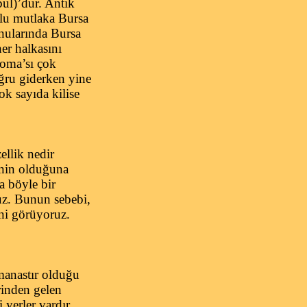
ul)’dur. Antik
olu mutlaka Bursa
nularında Bursa
er halkasını
Roma’sı çok
ğru giderken yine
k sayıda kilise
llik nedir
inin olduğuna
a böyle bir
uz. Bunun sebebi,
ni görüyoruz.
manastır olduğu
rinden gelen
 yerler vardır.