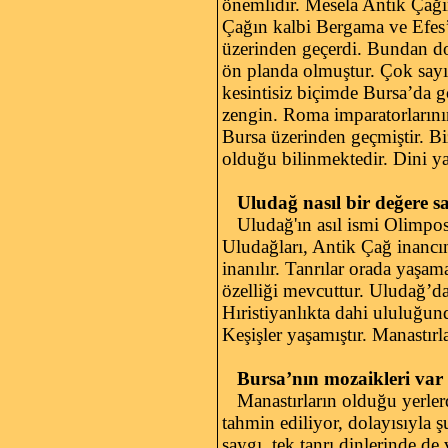
önemlidir. Mesela Antik Çağı
Çağın kalbi Bergama ve Efes’
üzerinden geçerdi. Bundan d
ön planda olmuştur. Çok sayıd
kesintisiz biçimde Bursa’da 
zengin. Roma imparatorlarını
Bursa üzerinden geçmiştir. B
olduğu bilinmektedir. Dini yap
Uludağ nasıl bir değere sa
Uludağ'ın asıl ismi Olimpos’
Uludağları, Antik Çağ inancın
inanılır. Tanrılar orada yaşam
özelliği mevcuttur. Uludağ’d
Hıristiyanlıkta dahi ululuğu
Keşişler yaşamıştır. Manastırla
Bursa’nın mozaikleri var
Manastırların olduğu yerlerd
tahmin ediliyor, dolayısıyla 
saygı, tek tanrı dinlerinde de 