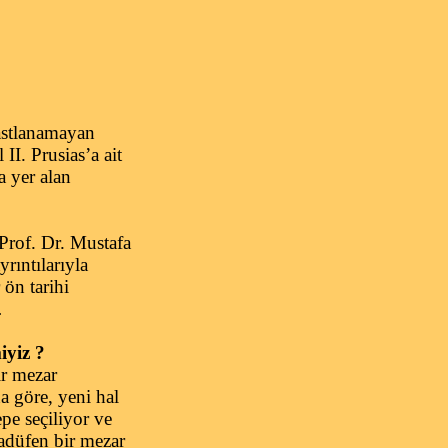
astlanamayan
II. Prusias’a ait
a yer alan
Prof. Dr. Mustafa
rıntılarıyla
ön tarihi
…
iyiz ?
ir mezar
a göre, yeni hal
epe seçiliyor ve
sadüfen bir mezar