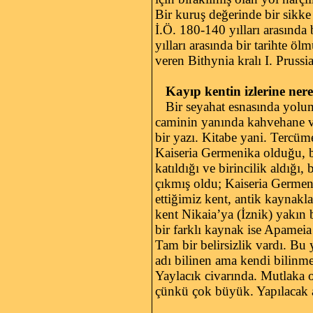
Bir kuruş değerinde bir sikke 
İ.Ö. 180-140 yılları arasında
yılları arasında bir tarihte ö
veren Bithynia kralı I. Prussi
Kayıp kentin izlerine nere
Bir seyahat esnasında yolumu
caminin yanında kahvehane va
bir yazı. Kitabe yani. Tercüme
Kaiseria Germenika olduğu, 
katıldığı ve birincilik aldığı
çıkmış oldu; Kaiseria Germen
ettiğimiz kent, antik kaynakl
kent Nikaia’ya (İznik) yakın 
bir farklı kaynak ise Apameia
Tam bir belirsizlik vardı. Bu
adı bilinen ama kendi bilinme
Yaylacık civarında. Mutlaka 
çünkü çok büyük. Yapılacak ar