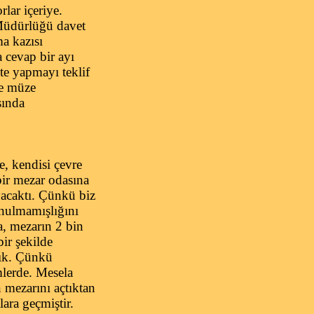
rlar içeriye.
 Müdürlüğü davet
a kazısı
 cevap bir ayı
kte yapmayı teklif
re müze
sında
, kendisi çevre
bir mezar odasına
ayacaktı. Çünkü biz
unulmamışlığını
a, mezarın 2 bin
bir şekilde
ktık. Çünkü
mlerde. Mesela
 mezarını açtıktan
ara geçmiştir.