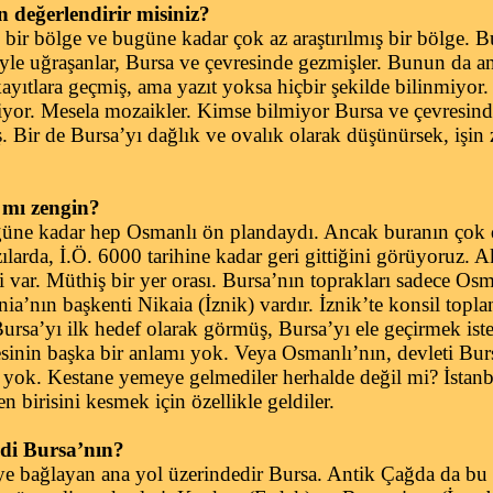
 değerlendirir misiniz?
ir bölge ve bugüne kadar çok az araştırılmış bir bölge. B
miyle uğraşanlar, Bursa ve çevresinde gezmişler. Bunun da an
kayıtlara geçmiş, ama yazıt yoksa hiçbir şekilde bilinmiyor.
iyor. Mesela mozaikler. Kimse bilmiyor Bursa ve çevresinde
 Bir de Bursa’yı dağlık ve ovalık olarak düşünürsek, işin 
mı zengin?
güne kadar hep Osmanlı ön plandaydı. Ancak buranın çok 
zılarda, İ.Ö. 6000 tarihine kadar geri gittiğini görüyoruz. 
i var. Müthiş bir yer orası. Bursa’nın toprakları sadece Os
ia’nın başkenti Nikaia (İznik) vardır. İznik’te konsil topl
ursa’yı ilk hedef olarak görmüş, Bursa’yı ele geçirmek iste
inin başka bir anlamı yok. Veya Osmanlı’nın, devleti Bu
i yok. Kestane yemeye gelmediler herhalde değil mi? İstan
en birisini kesmek için özellikle geldiler.
i Bursa’nın?
bağlayan ana yol üzerindedir Bursa. Antik Çağda da bu