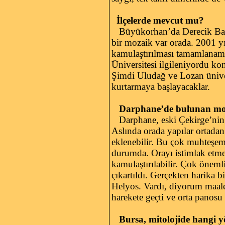
İlçelerde mevcut mu?
Büyükorhan’da Derecik Bazili
bir mozaik var orada. 2001 y
kamulaştırılması tamamlanama
Üniversitesi ilgileniyordu ko
Şimdi Uludağ ve Lozan ünivers
kurtarmaya başlayacaklar.
Darphane’de bulunan moza
Darphane, eski Çekirge’nin 
Aslında orada yapılar ortadan k
eklenebilir. Bu çok muhteşe
durumda. Orayı istimlak etme
kamulaştırılabilir. Çok önemli
çıkartıldı. Gerçekten harika b
Helyos. Vardı, diyorum maale
harekete geçti ve orta panosu
Bursa, mitolojide hangi y