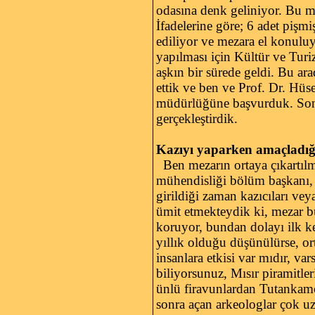
odasına denk geliniyor. Bu mez
İfadelerine göre; 6 adet piş
ediliyor ve mezara el konulu
yapılması için Kültür ve Tur
aşkın bir sürede geldi. Bu ara
ettik ve ben ve Prof. Dr. Hü
müdürlüğüne başvurduk. Sonuç
gerçekleştirdik.
Kazıyı yaparken amaçladığı
Ben mezarın ortaya çıkartılm
mühendisliği bölüm başkanı, 
girildiği zaman kazıcıları vey
ümit etmekteydik ki, mezar b
koruyor, bundan dolayı ilk ke
yıllık olduğu düşünülürse, ort
insanlara etkisi var mıdır, var
biliyorsunuz, Mısır piramitle
ünlü firavunlardan Tutankamon
sonra açan arkeologlar çok uz