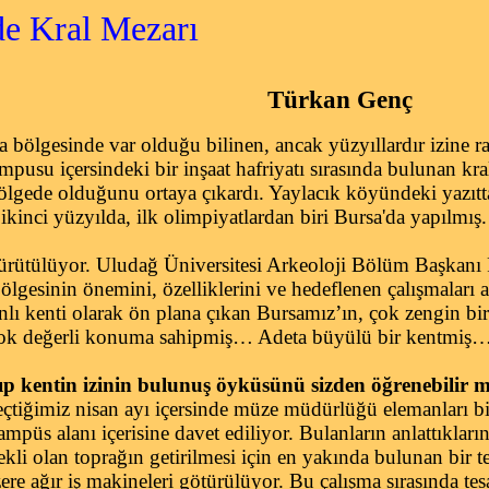
de Kral Mezarı
Türkan Genç
ölgesinde var olduğu bilinen, ancak yüzyıllardır izine r
usu içersindeki bir inşaat hafriyatı sırasında bulunan kral 
ölgede olduğunu ortaya çıkardı. Yaylacık köyündeki yazıtt
 ikinci yüzyılda, ilk olimpiyatlardan biri Bursa'da yapılmış.
rütülüyor. Uludağ Üniversitesi Arkeoloji Bölüm Başkanı 
ölgesinin önemini, özelliklerini ve hedeflenen çalışmaları ay
ı kenti olarak ön plana çıkan Bursamız’ın, çok zengin bir 
çok değerli konuma sahipmiş… Adeta büyülü bir kentmiş
 kentin izinin bulunuş öyküsünü sizden öğrenebilir m
çtiğimiz nisan ayı içersinde müze müdürlüğü elemanları b
püs alanı içerisine davet ediliyor. Bulanların anlattıkların
rekli olan toprağın getirilmesi için en yakında bulunan bir t
re ağır iş makineleri götürülüyor. Bu çalışma sırasında te