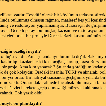
kası vardır. Tesadüf olarak bir köylünün tarlasını sürerk
ılında bulunmuş olmasın rağmen, maalesef beş yıl içerisin
mış ve restorasyon yapılamamıştır. Burası için de girişim
nuyla. Gerekli parayı bulmuşlar, kazısını ve restorasyonun
iteleri ortak bir projeyle Derecik Bazilikasını önümüzdek
iğin özelliği neydi?
olduğu yerdir. Ama şu anda iyi durumda değil. Bakamıyo
aldırılıp, kazılarla eski kent açığa çıkarılıp, orası Bursa t
m bir proje. Ama kim yapacak ? Şu anda gördüğüm kadarıy
k de çok kolaydır. Oradaki insanlar TOKİ’ye alınarak, bö
 bir yer orası. Bir hafriyat esnasında geçtiğimiz yıllarda bi
ir mozaikti. Ortasındaki sahnede hiç alışık olunmayan bir ta
sef. Devlet harekete geçip o mozaiği müzeye kaldırana kada
 çalındı. Çok yazık oldu.
önüyle ön plandaydı?