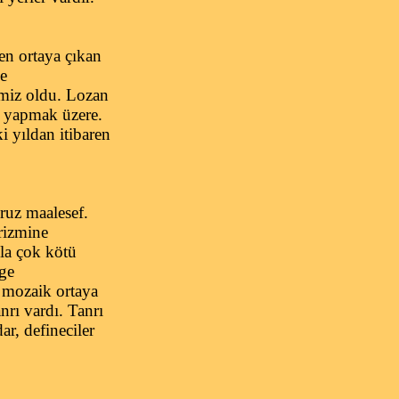
en ortaya çıkan
de
imiz oldu. Lozan
u yapmak üzere.
i yıldan itibaren
ruz maalesef.
urizmine
la çok kötü
lge
r mozaik ortaya
nrı vardı. Tanrı
r, defineciler