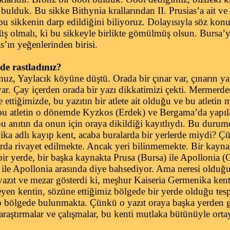
bulduk. Bu sikke Bithynia krallarından II. Prusias’a ait ve
 bu sikkenin darp edildiğini biliyoruz. Dolayısıyla söz kon
lmüş olmalı, ki bu sikkeyle birlikte gömülmüş olsun. Bursa’
as’ın yeğenlerinden birisi.
de rastladınız?
z, Yaylacık köyüne düştü. Orada bir çınar var, çınarın y
r. Çay içerden orada bir yazı dikkatimizi çekti. Mermerde
 ettiğimizde, bu yazıtın bir atlete ait olduğu ve bu atletin
bu atletin o dönemde Kyzkos (Erdek) ve Bergama’da yapıla
, bu anıtın da onun için oraya dikildiği kayıtlıydı. Bu duru
ika adlı kayıp kent, acaba buralarda bir yerlerde miydi? 
arda rivayet edilmekte. Ancak yeri bilinmemekte. Bir kayna
bir yerde, bir başka kaynakta Prusa (Bursa) ile Apollonia (
 ile Apollonia arasında diye bahsediyor. Ama neresi olduğ
 yazıt ve mezar gösterdi ki, meşhur Kaiseria Germenika ken
yen kentin, sözüne ettiğimiz bölgede bir yerde olduğu tesp
o bölgede bulunmakta. Çünkü o yazıt oraya başka yerden g
aştırmalar ve çalışmalar, bu kenti mutlaka bütünüyle ortay