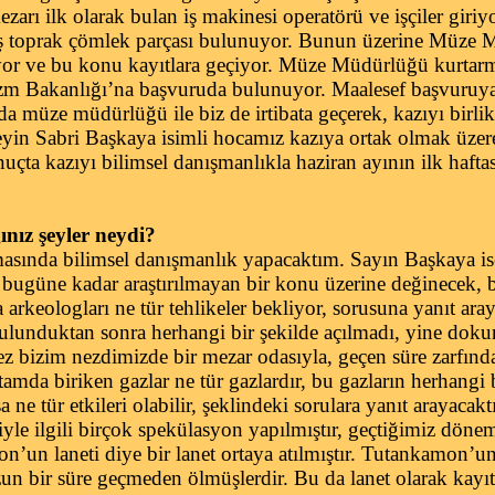
arı ilk olarak bulan iş makinesi operatörü ve işçiler giriyo
miş toprak çömlek parçası bulunuyor. Bunun üzerine Müze
yor ve bu konu kayıtlara geçiyor. Müze Müdürlüğü kurtarm
izm Bakanlığı’na başvuruda bulunuyor. Maalesef başvuruya
da müze müdürlüğü ile biz de irtibata geçerek, kazıyı birli
seyin Sabri Başkaya isimli hocamız kazıya ortak olmak üze
ta kazıyı bilimsel danışmanlıkla haziran ayının ilk hafta
nız şeyler neydi?
asında bilimsel danışmanlık yapacaktım. Sayın Başkaya ise
bugüne kadar araştırılmayan bir konu üzerine değinecek, 
a arkeologları ne tür tehlikeler bekliyor, sorusuna yanıt ar
ulunduktan sonra herhangi bir şekilde açılmadı, yine dok
z bizim nezdimizde bir mezar odasıyla, geçen süre zarfınd
amda biriken gazlar ne tür gazlardır, bu gazların herhangi 
sa ne tür etkileri olabilir, şeklindeki sorulara yanıt arayaca
riyle ilgili birçok spekülasyon yapılmıştır, geçtiğimiz döne
’un laneti diye bir lanet ortaya atılmıştır. Tutankamon’un
un bir süre geçmeden ölmüşlerdir. Bu da lanet olarak kayıtl