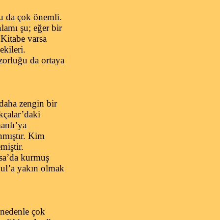
u da çok önemli.
lamı şu; eğer bir
 Kitabe varsa
kileri.
zorluğu da ortaya
daha zengin bir
Akçalar’daki
manlı’ya
anmıştır. Kim
miştir.
rsa’da kurmuş
bul’a yakın olmak
 nedenle çok