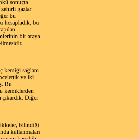
ünkü sonuçta
zehirli gazlar
eğer bu
nu hesapladık; bu
yapılan
mlerinin bir araya
ilmesidir.
aç kemiği sağlam
celettik ve iki
ış. Bu
 bu kemiklerden
 çıkardık. Diğer
kkeler, bilindiği
ğunda kullanmaları
uruşun karşılığı.