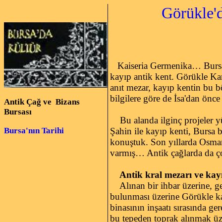
Görükle'
Kaiseria Germenika… Bursa b
kayıp antik kent. Görükle Kamp
anıt mezar, kayıp kentin bu b
bilgilere göre de İsa'dan önce
Antik Çağ ve Bizans
Bursası
Bu alanda ilginç projeler yü
Şahin ile kayıp kenti, Bursa b
Bursa'nın Tarihi
konuştuk. Son yıllarda Osmanl
varmış… Antik çağlarda da 
Antik kral mezarı ve kayıp
Alınan bir ihbar üzerine, ge
bulunması üzerine Görükle kam
binasının inşaatı sırasında ge
bu tepeden toprak alınmak üze