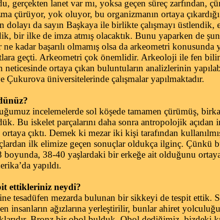
, gerçekten lanet var mı, yoksa geçen süreç zarfından, ç
zma çürüyor, yok oluyor, bu organizmanın ortaya çıkardığı 
 dolayı da sayın Başkaya ile birlikte çalışmayı üstlendik, 
dik, bir ilke de imza atmış olacaktık. Bunu yaparken de şu
r ne kadar başarılı olmamış olsa da arkeometri konusunda 
tlara geçti. Arkeometri çok önemlidir. Arkeoloji ile fen bili
 neticesinde ortaya çıkan buluntuların analizlerinin yapılab
ukurova üniversitelerinde çalışmalar yapılmaktadır.
rdünüz?
uğumuz incelemelerde sol köşede tamamen çürümüş, birk
rdük. Bu iskelet parçalarını daha sonra antropolojik açıdan in
ğu ortaya çıktı. Demek ki mezar iki kişi tarafından kullanılm
uçlardan ilk elimize geçen sonuçlar oldukça ilginç. Çünkü
8 boyunda, 38-40 yaşlardaki bir erkeğe ait olduğunu ortaya
erika’da yapıldı.
it ettikleriniz neydi?
 tesadüfen mezarda bulunan bir sikkeyi de tespit ettik. Si
en insanların ağızlarına yerleştirilir, bunlar ahiret yolculu
ıklarıdır. Bronz bir obol bulduk. Obol dediğimiz, bizdeki k