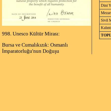
Dini Y
Mezarl
Sivil 
Kalınt
998. Unesco Kültür Mirası:
TOP
Bursa ve Cumalıkızık: Osmanlı
İmparatorluğu'nun Doğuşu