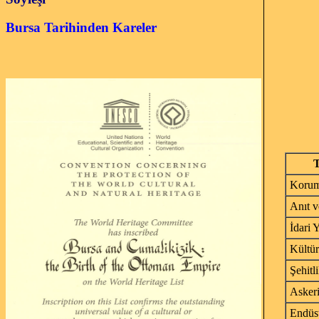
Bursa Tarihinden Kareler
Korum
Anıt v
İdari 
Kültür
Şehitli
Askeri
Endüst