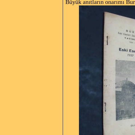
Büyük anıtların onarımı Burs