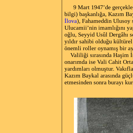
9 Mart 1947’de gerçekleşen
bilgi
) başkanlığa, Kazım Ba
İlova
), Fahameddin Ulusoy s
Ulucamii’nin imamlığını ya
oğlu, Seyyid Usûl Dergâhı 
yıldır sahibi olduğu kültüre
önemli roller oynamış bir ay
Valiliği sırasında
Haşim İ
onarımda ise Vali Cahit Ort
yardımları olmuştur. Vakıfl
Kazım Baykal arasında güçlü
etmesinden sonra burayı kur