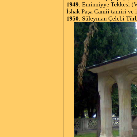
1949
: Eminniyye Tekkesi (V
İshak Paşa Camii tamiri ve 
1950
: Süleyman Çelebi Türb