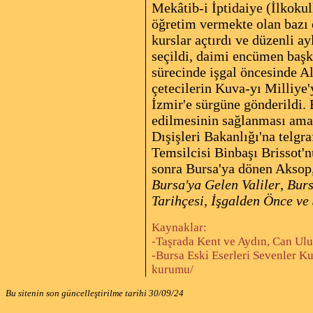
Mekâtib-i İptidaiye (İlkokul
öğretim vermekte olan bazı 
kurslar açtırdı ve düzenli a
seçildi, daimi encümen başka
sürecinde işgal öncesinde Al
çetecilerin Kuva-yı Milliye'y
İzmir'e sürgüne gönderildi. 
edilmesinin sağlanması amac
Dışişleri Bakanlığı'na telg
Temsilcisi Binbaşı Brissot'n
sonra Bursa'ya dönen Aksop, 
Bursa'ya Gelen Valiler
,
Burs
Tarihçesi,
İşgalden Önce ve 
Kaynaklar:
-Taşrada Kent ve Aydın, Can Ulus
-Bursa Eski Eserleri Sevenler K
kurumu/
Bu sitenin son güncelleştirilme tarihi
30/09/24