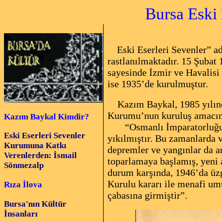
Bursa Eski
Eski Eserleri Sevenler” adı
rastlanılmaktadır. 15 Şubat 
sayesinde İzmir ve Havalisi
ise 1935’de kurulmuştur.
Kazım Baykal, 1985 yılında
Kurumu’nun kuruluş amacını 
K
azım Baykal Kimdir?
“Osmanlı İmparatorluğu bi
Eski Eserleri Sevenler
yıkılmıştır. Bu zamanlarda 
Kurumuna Katkı
depremler ve yangınlar da ar
Verenlerden: İsmail
toparlamaya başlamış, yeni 
Sönmezalp
durum karşında, 1946’da üz
Kurulu kararı ile menafi um
Rıza İlova
çabasına girmiştir”.
Bursa'nın Kültür
İnsanları