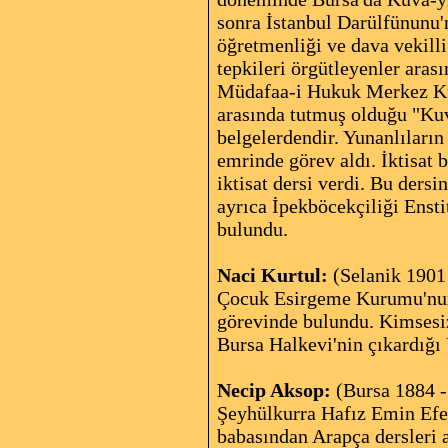
sonra İstanbul
Darülfünunu
öğretmenliği ve dava vekilli
tepkileri örgütleyenler ara
Müdafaa-i Hukuk Merkez Kuru
arasında tutmuş olduğu "Kuv
belgelerdendir. Yunanlıların
emrinde görev aldı. İktisat 
iktisat dersi verdi. Bu ders
ayrıca İpekböcekçiliği Ensti
bulundu.
Naci Kurtul:
(Selanik 1901 
Çocuk Esirgeme Kurumu'nun g
görevinde bulundu. Kimsesiz
Bursa Halkevi'nin çıkardığı
Necip Aksop:
(Bursa 1884 -
Şeyhülkurra Hafız Emin Efen
babasından Arapça dersleri 