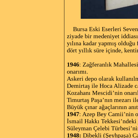
Bursa Eski Eserleri Sevenle
ziyade bir medeniyet iddias
yılına kadar yapmış olduğu f
dört yıllık süre içinde, ken
1946
: Zağferanlık Mahalles
onarımı.
Askeri depo olarak kullanıl
Demirtaş ile Hoca Alizade c
Kozahanı Mescidi’nin onarıl
Timurtaş Paşa’nın mezarı il
Büyük çınar ağaçlarının anıt
1947
: Azep Bey Camii’nin o
İsmail Hakkı Tekkesi’ndeki j
Süleyman Çelebi Türbesi’ni
1948:
Dibekli (Şeyhpaşa) Ca