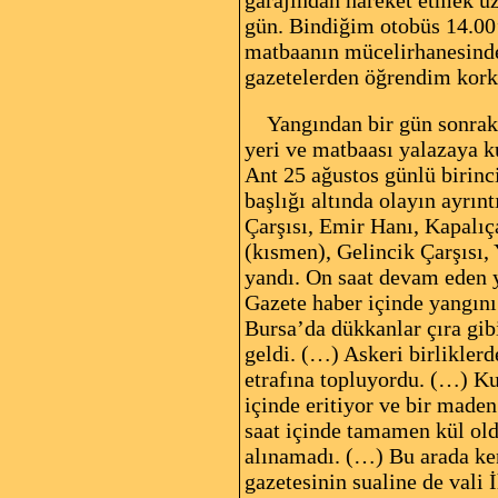
gün. Bindiğim otobüs 14.00’
matbaanın mücelirhanesinde 
gazetelerden öğrendim kork
Yangından bir gün sonrak
yeri ve matbaası yalazaya ku
Ant 25 ağustos günlü birinc
başlığı altında olayın ayrın
Çarşısı, Emir Hanı, Kapalıç
(kısmen), Gelincik Çarşısı, 
yandı. On saat devam eden y
Gazete haber içinde yangını
Bursa’da dükkanlar çıra gib
geldi. (…) Askeri birliklerd
etrafına topluyordu. (…) Ku
içinde eritiyor ve bir maden
saat içinde tamamen kül old
alınamadı. (…) Bu arada ken
gazetesinin sualine de vali