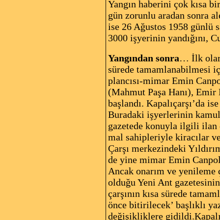
Yangın haberini çok kısa bi
gün zorunlu aradan sonra al
ise 26 Ağustos 1958 günlü 
3000 işyerinin yandığını, C
Yangından sonra
… İlk olar
sürede tamamlanabilmesi için
plancısı-mimar Emin Canpol
(Mahmut Paşa Hanı), Emir H
başlandı. Kapalıçarşı’da ise
Buradaki işyerlerinin kamula
gazetede konuyla ilgili ila
mal sahipleriyle kiracılar v
Çarşı merkezindeki Yıldırım
de yine mimar Emin Canpola
Ancak onarım ve yenileme ça
olduğu Yeni Ant gazetesini
çarşının kısa sürede tamaml
önce bitirilecek’ başlıklı y
değişikliklere gidildi.Kapalı