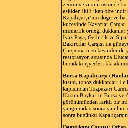
zemin ve zemin üstünde birin
eskiden ikili iken bire indi
Kapalıçarşı’nın doğu ve batı
kuzeyinde Kavaflar Çarşısı 
mimarlık örneği dükkanlar 
İvaz Paşa, Gelincik ve Sipa
Bakırcılar Çarşısı ile gün
Çarşısına inen kesimler de 
restorasyon sırasında Uluca
buradaki işyerleri klasik m
Bursa Kapalıçarşı (Hanlar
kısım, tonoz dükkanları ile
kapısından Tuzpazarı Camii 
Kazım Baykal’ın Bursa ve An
görünümünden farklı bir mim
yangınından sonra yapılan 
sonra bugünkü Kapalıçarşını
Demirkapı Çarşısı:
Orhan H