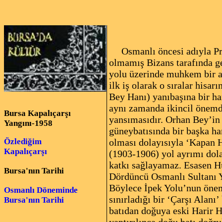
Osmanlı öncesi adıyla Pr
olmamış Bizans tarafında ge
yolu üzerinde muhkem bir as
ilk iş olarak o sıralar his
Bey Hanı) yanıbaşına bir ha
aynı zamanda ikincil önemde
Bursa Kapalıçarşı
yansımasıdır. Orhan Bey’i
Yangını-1958
güneybatısında bir başka ha
olması dolayısıyla ‘Kapan 
Özlediğim
Kapalıçarşı
(1903-1906) yol ayrımı dol
katkı sağlayamaz. Esasen Hü
Bursa'nın Tarihi
Dördüncü Osmanlı Sultanı Y
Böylece İpek Yolu’nun önem
Osmanlı Döneminde
sınırladığı bir ‘Çarşı Alan
Bursa'nın Tarihi
batıdan doğuya eski Harir H
yaptırılınca doğu batı doğr