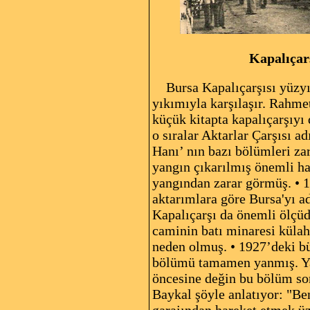
Kapalıçarşının esk
Bursa Kapalıçarşısı yüzyıl
yıkımıyla karşılaşır. Rahme
küçük kitapta kapalıçarşıyı 
o sıralar Aktarlar Çarşısı 
Hanı’ nın bazı bölümleri za
yangın çıkarılmış önemli ha
yangından zarar görmüş. • 1
aktarımlara göre Bursa'yı a
Kapalıçarşı da önemli ölçüd
caminin batı minaresi külah
neden olmuş. • 1927’deki bü
bölümü tamamen yanmış. Yan
öncesine değin bu bölüm so
Baykal şöyle anlatıyor: "B
garajından hareket etmek üz