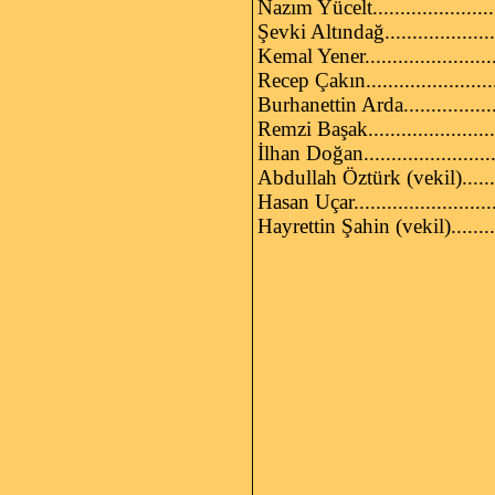
Nazım Yücelt...................
Şevki Altındağ.................
Kemal Yener....................
Recep Çakın....................
Burhanettin Arda..............
Remzi Başak....................
İlhan Doğan....................
Abdullah Öztürk (vekil).....
Hasan Uçar......................
Hayrettin Şahin (vekil)......