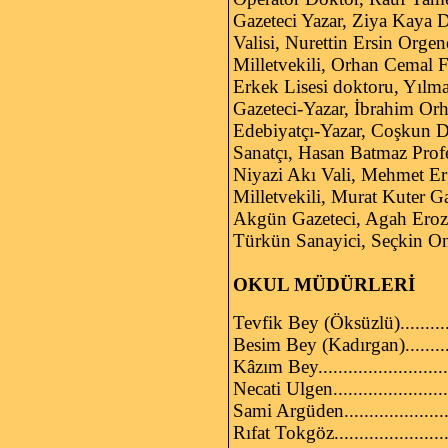
Gazeteci Yazar, Ziya Kaya D
Valisi, Nurettin Ersin Orge
Milletvekili, Orhan Cemal F
Erkek Lisesi doktoru, Yılm
Gazeteci-Yazar, İbrahim Or
Edebiyatçı-Yazar, Coşkun De
Sanatçı, Hasan Batmaz Profe
Niyazi Akı Vali, Mehmet Erg
Milletvekili, Murat Kuter G
Akgün Gazeteci, Agah Eroz
Türkün Sanayici, Seçkin On
OKUL MÜDÜRLERİ
Tevfik Bey (Öksüzlü)........
Besim Bey (Kadırgan)..........
Kâzım Bey..........................
Necati Ulgen...................
Sami Argüden..................
Rıfat Tokgöz...................