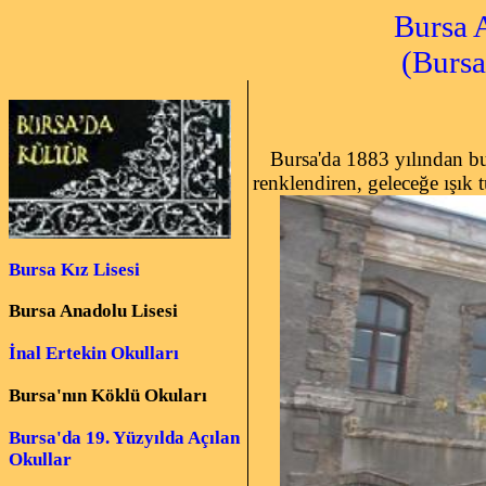
Bursa 
(Bursa Me
Bursa'da 1883 yılından bu
renklendiren, geleceğe ışık
Bursa Kız Lisesi
Bursa Anadolu Lisesi
İnal Ertekin Okulları
Bursa'nın Köklü Okuları
Bursa'da 19. Yüzyılda Açılan
Okullar