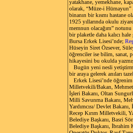
yatakhane, yemekhane, kapal
olarak, “Müze-i Hümayun” ad
binanın bir kısmı hastane ol
1925 yıllarında okulu ziyaret
memnun olacağım” notunu dü
bir plaketle daha kalıcı hale
Bursa Erkek Lisesi’nde;
Reş
Hüseyin Siret Özsever, Süle
öğrenciler ise bilim, sanat, 
hikayesini bu okulda yazm
Bugün yeni nesli yetiştirm
bir araya gelerek anıları ta
Erkek Lisesi’nde öğrenim g
Milletvekili/Bakan, Mehmet
İşleri Bakanı, Oltan Sungu
Milli Savunma Bakanı, Mehm
Yardımcısı/ Devlet Bakanı,
Recep Kırım Milletvekili, Y
Belediye Başkanı, Basri S
Belediye Başkanı, İbrahim 
Operatör Doktor, Rauf Tame