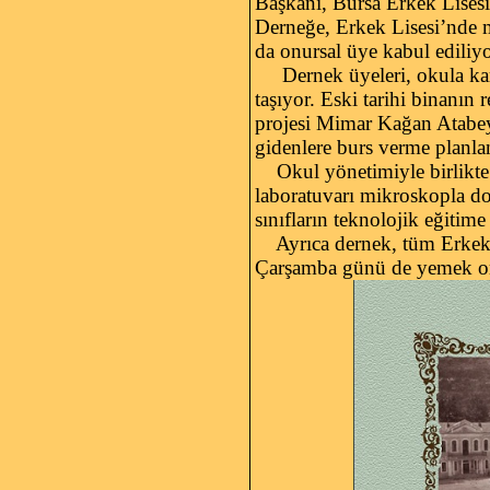
Başkanı, Bursa Erkek Lisesi
Derneğe, Erkek Lisesi’nde 
da onursal üye kabul ed
Dernek üyeleri, okula karı
taşıyor. Eski tarihi binanın
projesi Mimar Kağan Atabey v
gidenlere burs verme planla
Okul yönetimiyle birlikte p
laboratuvarı mikroskopla don
sınıfların teknolojik eğitim
Ayrıca dernek, tüm Erkek Li
Çarşamba günü de yemek or