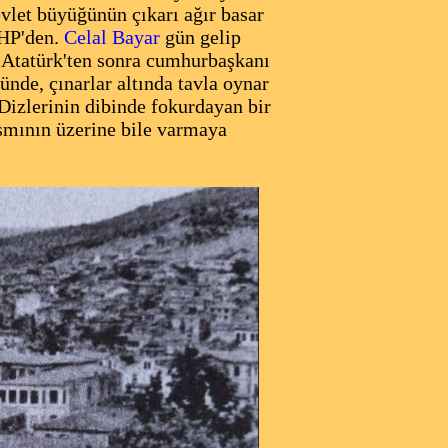
evlet büyüğünün çıkarı ağır basar
CHP'den.
Celal Bayar
gün gelip
. Atatürk'ten sonra cumhurbaşkanı
nde, çınarlar altında tavla oynar
 Dizlerinin dibinde fokurdayan bir
smının üzerine bile varmaya