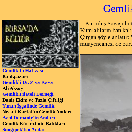
Gemlik
Kurtuluş Savaşı bitt
Kumlalıların han kalı
Çırgan şöyle anlatır:
muayeneanesi de bura
Gemlik'in Hafızası
Balıkpazarı
Gemlikli Dr. Ziya Kaya
Ali Aksoy
Gemlik Filateli Derneği
Daniş Ekim ve Tuzla Çiftliği
Yunan İşgalinde Gemlik
Necati Kartal'ın Gemlik Anıları
Avni Domaniç'in Anıları
Gemlik Körfezi'nin Balıkları
Sunğipek'ten Anılar