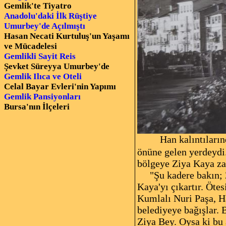
Gemlik'te Tiyatro
Anadolu'daki İlk Rüştiye
Umurbey'de Açılmıştı
Hasan Necati Kurtuluş'un Yaşamı
ve Mücadelesi
Gemlikli Sayit Reis
Şevket Süreyya Umurbey'de
Gemlik Ilıca ve Oteli
Celal Bayar Evleri'nin Yapımı
Gemlik Pansiyonları
Bursa'nın İlçeleri
Han kalıntıların
önüne gelen yerdeydi
bölgeye Ziya Kaya za
"Şu kadere bakın; Zi
Kaya'yı çıkartır. Öte
Kumlalı Nuri Paşa, Ha
belediyeye bağışlar. 
Ziya Bey. Oysa ki bu 