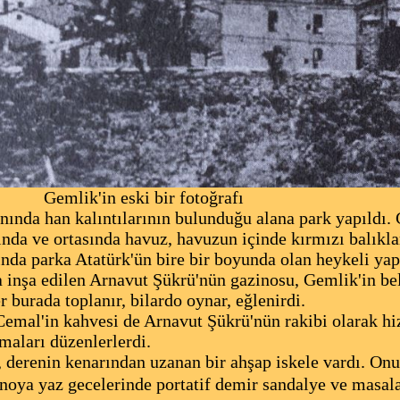
 eski bir fotoğrafı
nında han kalıntılarının bulunduğu alana park yapıldı.
nda ve ortasında havuz, havuzun içinde kırmızı balıkla
ında parka Atatürk'ün bire bir boyunda olan heykeli yapt
a inşa edilen Arnavut Şükrü'nün gazinosu, Gemlik'in be
er burada toplanır, bilardo oynar, eğlenirdi.
mal'in kahvesi de Arnavut Şükrü'nün rakibi olarak hi
şmaları düzenlerlerdi.
derenin kenarından uzanan bir ahşap iskele vardı. Onu
oya yaz gecelerinde portatif demir sandalye ve masala