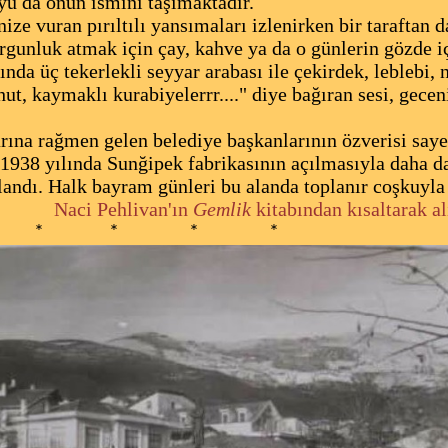
yu da onun ismini taşımaktadır.
ze vuran pırıltılı yansımaları izlenirken bir taraftan d
yorgunluk atmak için çay, kahve ya da o günlerin gözde iç
da üç tekerlekli seyyar arabası ile çekirdek, leblebi,
t, kaymaklı kurabiyelerrr...." diye bağıran sesi, geceni
ına rağmen gelen belediye başkanlarının özverisi saye
. 1938 yılında Sunğipek fabrikasının açılmasıyla daha da
landı. Halk bayram günleri bu alanda toplanır coşkuyla
hlivan'ın
Gemlik
kitabından kısaltarak al
 * * *