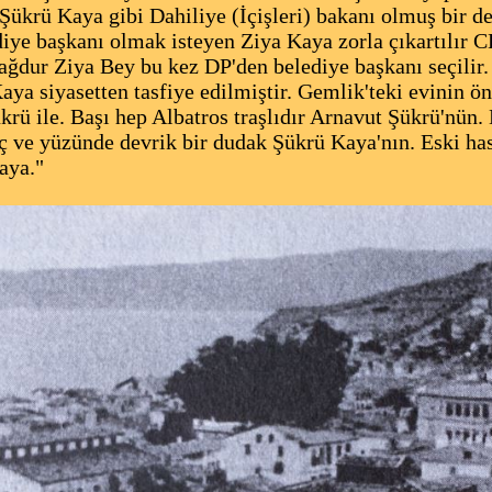
 Şükrü Kaya gibi Dahiliye (İçişleri) bakanı olmuş bir d
diye başkanı olmak isteyen Ziya Kaya zorla çıkartılır 
ağdur Ziya Bey bu kez DP'den belediye başkanı seçilir
a siyasetten tasfiye edilmiştir. Gemlik'teki evinin önü
rü ile. Başı hep Albatros traşlıdır Arnavut Şükrü'nün.
uç ve yüzünde devrik bir dudak Şükrü Kaya'nın. Eski ha
aya."