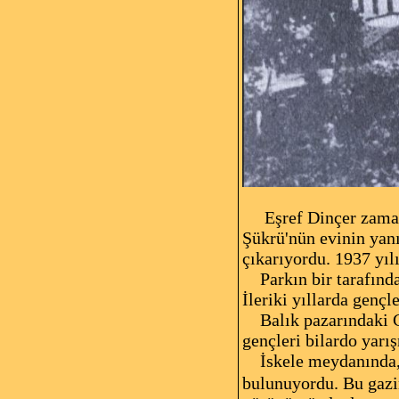
Gemlik'in
Eşref Dinçer zama
Şükrü'nün evinin yanı
çıkarıyordu. 1937 yıl
Parkın bir tarafınd
İleriki yıllarda gençl
Balık pazarındaki Ce
gençleri bilardo yarı
İskele meydanında, 
bulunuyordu. Bu gazin