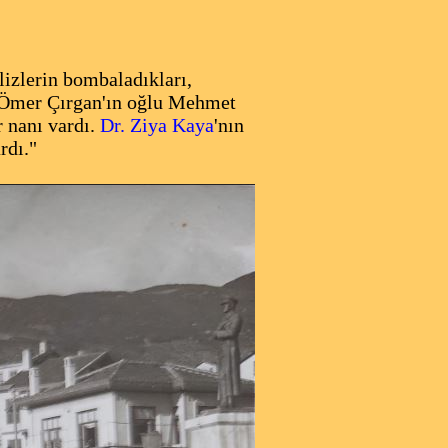
lizlerin bombaladıkları,
an Ömer Çırgan'ın oğlu Mehmet
r nanı vardı.
Dr. Ziya Kaya
'nın
rdı."