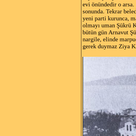
evi önündedir o arsa.
sonunda. Tekrar bele
yeni parti kurunca, m
olmayı uman Şükrü Kay
bütün gün Arnavut Şük
nargile, elinde marp
gerek duymaz Ziya K