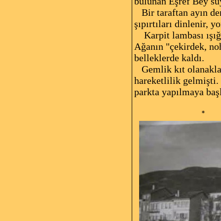
bulunan Eşref Bey su
Bir taraftan ayın deni
şıpırtıları dinlenir, 
Karpit lambası ışığın
Ağanın "çekirdek, nohu
belleklerde kaldı.
Gemlik kıt olanaklar
hareketlilik gelmişti
parkta yapılmaya baş
Naci Pe
* *