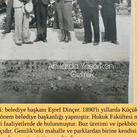
diye başkanı Eşref Dinçer. 1890'lı yıllarda Küçü
dönem belediye başkanlığı yapmıştır. Hukuk Fakültesi 
ri faaliyetlerde de bulunmuştur. Buz üretimi ve ipekböce
açıdır. Gemlik'teki mahalle ve parklardan birine kendis