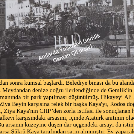
dan sonra kumsal başlardı. Belediye binası da bu alan
. Meydandan denize doğru ilerlendiğinde de Gemlik'in 
manında bir park yapılması düşünülmüş. Hikayeyi Ali 
ya Beyin karşısına felek bir başka Kaya'yı, Rodos do
si, Ziya Kaya'nın CHP 'den zorla istifası ile sonuçlanan
lkevi karşısındaki arsasını, içinde Atatürk anıtının ol
Bu arsanın kuzeyine düşen dar üçgendeki arsayı da ist
arsa Şükrü Kaya tarafından satın alınmıştır. Ev yapaca