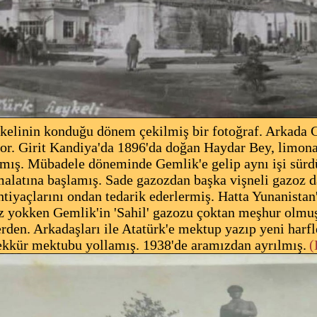
elinin konduğu
dönem çekilmiş bir fotoğraf. Arkada
or. Girit Kandiya'da 1896'da doğan Haydar Bey,
limona
almış. Mübadele döneminde
Gemlik'e gelip aynı işi sür
malatına başlamış. Sade gazozdan başka vişneli gazoz d
htiyaçlarını ondan tedarik ederlermiş. Hatta Yunanistan
z yokken Gemlik'in 'Sahil' gazozu çoktan meşhur
olmu
erden. Arkadaşları ile Atatürk'e
mektup yazıp yeni harfl
şekkür
mektubu yollamış. 1938'de aramızdan ayrılmış.
(