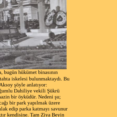
da, bugün hükümet binasının
tahta iskelesi bulunmaktaydı. Bu
Aksoy şöyle anlatıyor:
ğumlu Dahiliye vekili Şükrü
 hazin bir öyküdür. Nedeni şu;
acağı bir park yapılmak üzere
imlak edip parka katmayı savunur
ktır kendisine. Tam Ziya Beyin