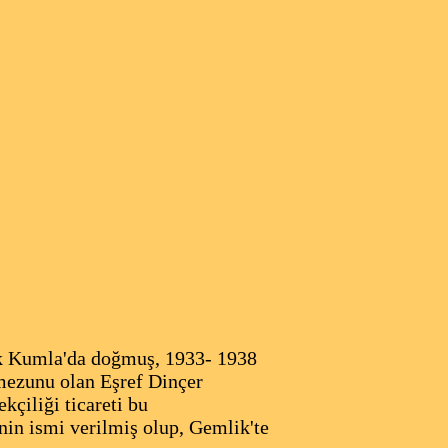
k Kumla'da doğmuş, 1933- 1938
mezunu olan Eşref Dinçer
kçiliği ticareti bu
inin ismi verilmiş olup, Gemlik'te