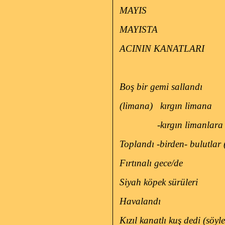
MAYIS
MAYISTA
ACININ KANATLARI
Boş bir gemi sallandı
(limana)
kırgın limana
-kırgın limanlara
Toplandı -birden- bulutlar 
Fırtınalı gece/de
Siyah köpek sürüleri
Havalandı
Kızıl kanatlı kuş dedi (söyle