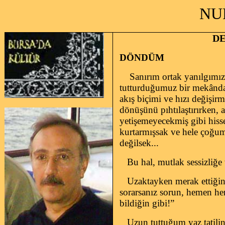
NUR
DE
DÖNDÜM
Sanırım ortak yanılgımız
tutturduğumuz bir mekânda
akış biçimi ve hızı değişirm
dönüşünü pıhtılaştırırken, 
yetişemeyecekmiş gibi hiss
kurtarmışsak ve hele çoğum
değilsek...
Bu hal, mutlak sessizliğ
Uzaktayken merak ettiğini
sorarsanız sorun, hemen her
bildiğin gibi!”
Uzun tuttuğum yaz tatil