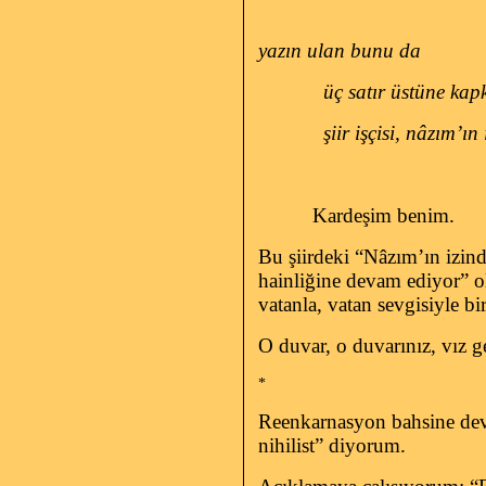
yazın ulan bunu da
üç satır üstüne ka
şiir işçisi, nâzım’ı
Kardeşim benim.
Bu şiirdeki “Nâzım’ın izind
hainliğine devam ediyor” o
vatanla, vatan sevgisiyle bir 
O duvar, o duvarınız, vız ge
*
Reenkarnasyon bahsine deva
nihilist” diyorum.