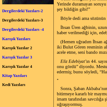
Yerinde duramayan soruyu 
şey bildiğin gibi!”
Dergilerdeki Yazıları-2
Böyle dedi ama sözünün ar
Dergilerdeki Yazıları-3
İhsan Üren ağbinin, uzun 
Dergilerdeki Yazıları -4
haber verilmediği için, ede
Karışık Yazıları
(Hemen uğradım İhsan ağb
iki Bulut Gören resminin a
Karışık Yazılar 2
acele etme, seni bando mızı
Karışık Yazılar 3
Eliz Edebiyat’
ın 44. sayı
onu gördü” diyordu. Mestu
Karışık Yazılar 4
edermiş; bunu söyledi, “Ha
Kitap Yazıları
*
Kedi Yazıları
Sonra, Şaban Akbaba’nın 
bitirmeye kararlı bir maymu
imam tarafından savcılığa 
uğraşıyormuş.