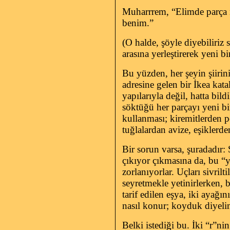
Muharrrem, “Elimde parça ma
benim.”
(O halde, şöyle diyebiliriz
arasına yerleştirerek yeni b
Bu yüzden, her şeyin şiirin
adresine gelen bir İkea kata
yapılarıyla değil, hatta bi
söktüğü her parçayı yeni b
kullanması; kiremitlerden p
tuğlalardan avize, eşiklerd
Bir sorun varsa, şuradadır: 
çıkıyor çıkmasına da, bu “ya
zorlanıyorlar. Uçları sivril
seyretmekle yetinirlerken, 
tarif edilen eşya, iki ayağ
nasıl konur; koyduk diyelim
Belki istediği bu. İki “r”nin