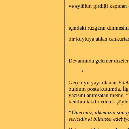
ve eylülün girdiği kapıdan 
içindeki rüzgârın dinmesin
bir kuytuya atılan cankurta
Devamında gelenler dizeler 
*
Geçen yıl yayımlanan
Edebi
buldum posta kutumda. İlgi
yazısını anımsatan metne, “
kendini takdir ederek şöyl
“Önerimiz, ülkemizin son g
vericidir ki bilhassa edebi