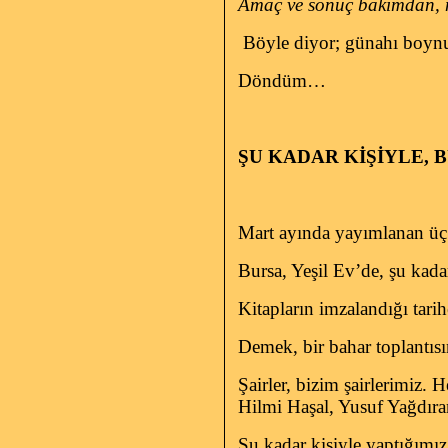
Amaç ve sonuç bakımdan, 
Böyle diyor; günahı boyn
Döndüm…
ŞU KADAR KİŞİYLE,
Mart ayında yayımlanan üç ş
Bursa, Yeşil Ev’de, şu kadar
Kitapların imzalandığı tar
Demek, bir bahar toplantısı
Şairler, bizim şairlerimiz.
Hilmi Haşal, Yusuf Yağdır
Şu kadar kişiyle yaptığımı