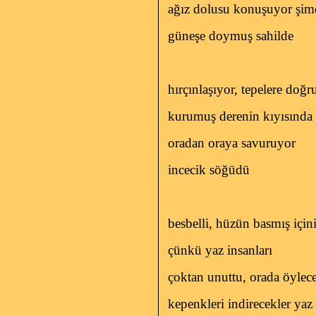
ağız dolusu konuşuyor şim
güneşe doymuş sahilde
hırçınlaşıyor, tepelere doğr
kurumuş derenin kıyısında
oradan oraya savuruyor
incecik söğüdü
besbelli, hüzün basmış için
çünkü yaz insanları
çoktan unuttu, orada öylec
kepenkleri indirecekler yaz 