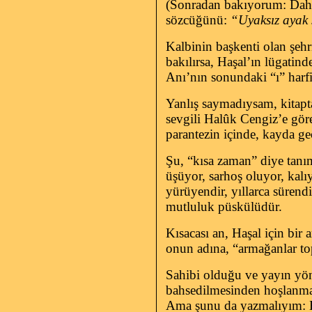
(Sonradan bakıyorum: Daha 
sözcüğünü:
“Uyaksız ayak 
Kalbinin başkenti olan şehri
bakılırsa, Haşal’ın lügatin
Anı’nın sonundaki “ı” harfi
Yanlış saymadıysam, kitapt
sevgili Halûk Cengiz’e gör
parantezin içinde, kayda ge
Şu, “kısa zaman” diye tanım
üşüyor, sarhoş oluyor, kalı
yürüyendir, yıllarca sürendi
mutluluk püskülüdür.
Kısacası an, Haşal için bir 
onun adına, “armağanlar top
Sahibi olduğu ve yayın yö
bahsedilmesinden hoşlanmad
Ama şunu da yazmalıyım: Haş