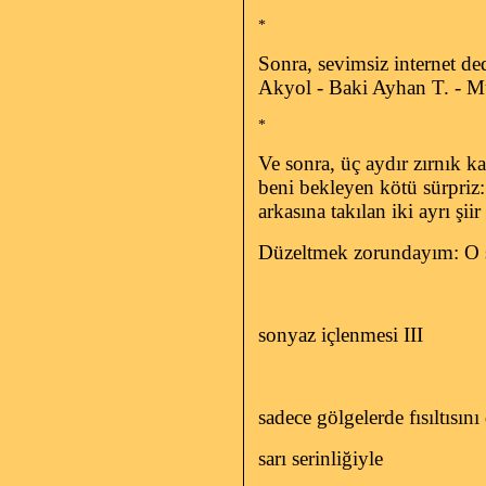
*
Sonra, sevimsiz internet d
Akyol - Baki Ayhan T. - M
*
Ve sonra, üç aydır zırnık 
beni bekleyen kötü sürpriz:
arkasına takılan iki ayrı şii
Düzeltmek zorundayım: O şii
sonyaz içlenmesi III
sadece gölgelerde fısıltısın
sarı serinliğiyle