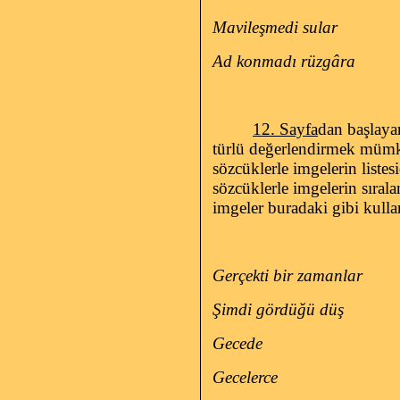
Mavileşmedi sular
Ad konmadı rüzgâra
12. Sayfa
dan başlayar
türlü değerlendirmek mümkün
sözcüklerle imgelerin liste
sözcüklerle imgelerin sıral
imgeler buradaki gibi kull
Gerçekti bir zamanlar
Şimdi gördüğü düş
Gecede
Gecelerce