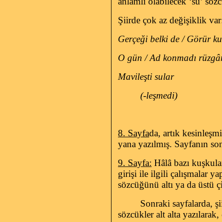
anlamlı olabilecek ‘su’ sö
Şiirde çok az değişiklik var
Gerçeği belki de / Görür ku
O gün / Ad konmadı rüzgâr
Mavileşti sular
(-leşmedi)
8. Sayfa
da, artık kesinleşm
yana yazılmış. Sayfanın son
9. Sayfa:
Hâlâ bazı kuşkuları
girişi ile ilgili çalışmalar
sözcüğünü altı ya da üstü çi
Sonraki sayfalarda, şi
sözcükler alt alta yazılarak,