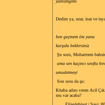
yalnızlığımı
Dedim ya, ısrar, inat ve isy
ben geçmem öte yana
karşıda beklersiniz
Şu soru, Muharrrem bahsin
ama sen kaçıncı sınıfta bır
umudetmeyi
Son soru da şu:
Kitaba adını veren Acil Çıkı
mu var acaba?
Elizedebiyat
/ Sayı: 8