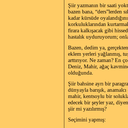
Şiir yazmanın bir saati yokt
bazen bana, “ders”lerden sı
kadar kürsüde oyalandığını f
korkuluklarından kurtarmak
firara kalkışacak gibi hisse
hastalık uyduruyorum; onla
Bazen, dedim ya, gerçekten
eklem yerleri yağlanmış, tu
arttırıyor. Ne zaman? En 
Deniz, Mahir, ağaç kavminde
olduğunda.
Şiir bahsine ayrı bir paragr
dünyayla barışık, anamalcı
mahir, kentsoylu bir solukla
edecek bir şeyler yaz, diye
şiir mi yazılırmış?
Seçimini yapmış: