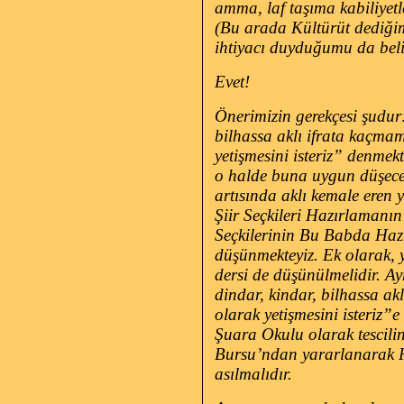
amma, laf taşıma kabiliyetle
(Bu arada Kültürüt dediği
ihtiyacı duyduğumu da belir
Evet!
Önerimizin gerekçesi şudur:
bilhassa aklı ifrata kaçmam
yetişmesini isteriz” denmek
o halde buna uygun düşecek 
artısında aklı kemale eren 
Şiir Seçkileri Hazırlamanın 
Seçkilerinin Bu Babda Hazı
düşünmekteyiz. Ek olarak, 
dersi de düşünülmelidir. Ay
dindar, kindar, bilhassa ak
olarak yetişmesini isteriz
Şuara Okulu olarak tescil
Bursu’ndan yararlanarak Pa
asılmalıdır.