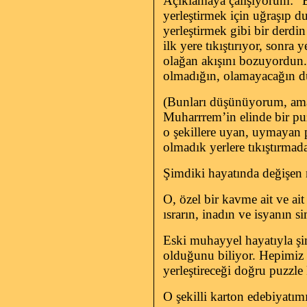
Açıklamaya çalışıyorum: “Ban
yerleştirmek için uğraşıp d
yerleştirmek gibi bir derd
ilk yere tıkıştırıyor, sonra 
olağan akışını bozuyordun. 
olmadığın, olamayacağın d
(Bunları düşünüyorum, ama
Muharrrem’in elinde bir puz
o şekillere uyan, uymayan p
olmadık yerlere tıkıştırmada
Şimdiki hayatında değişen 
O, özel bir kavme ait ve ai
ısrarın, inadın ve isyanın si
Eski muhayyel hayatıyla şim
olduğunu biliyor. Hepimiz
yerleştireceği doğru puzzle
O şekilli karton edebiyatımı