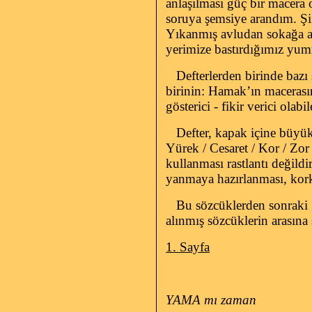
anlaşılması güç bir macera
soruya şemsiye arandım. Şi
Yıkanmış avludan sokağa ak
yerimize bastırdığımız yum
Defterlerden birinde bazı 
birinin: Hamak’ın macerasın
gösterici - fikir verici ola
Defter, kapak içine büyük 
Yürek / Cesaret / Kor / Zor
kullanması rastlantı değild
yanmaya hazırlanması, korku
Bu sözcüklerden sonraki 1 
alınmış sözcüklerin arasına s
1. Sayfa
YAMA mı zaman