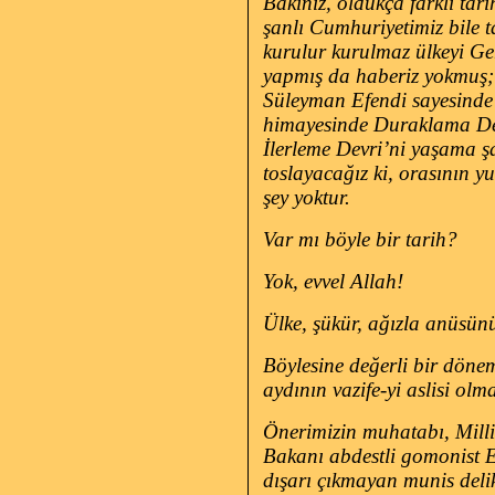
Bakınız, oldukça farklı tari
şanlı Cumhuriyetimiz bile t
kurulur kurulmaz ülkeyi G
yapmış da haberiz yokmuş; 
Süleyman Efendi sayesinde 
himayesinde Duraklama Devr
İlerleme Devri’ni yaşama ş
toslayacağız ki, orasının 
şey yoktur.
Var mı böyle bir tarih?
Yok, evvel Allah!
Ülke, şükür, ağızla anüsünü 
Böylesine değerli bir döne
aydının vazife-yi aslisi olma
Önerimizin muhatabı, Milli
Bakanı abdestli gomonist E
dışarı çıkmayan munis delik