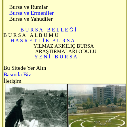
Bursa ve Rumlar
Bursa ve Ermeniler
Bursa ve Yahudiler
B U R S A B E L L E Ğ İ
B U R S A A L B Ü M Ü
H A S R E T L İ K B U R S A
YILMAZ AKKILIÇ BURSA
ARAŞTIRMALARI ÖDÜLÜ
Y E N İ B U R S A
Bu Sitede Yer Alın
Basında Biz
İletişim